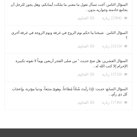
السؤال الثامن: أخت تسأل تقول ما معنى ما ملكت أيمانكم، وهل يجوز للرجل أن
يجامع خادمته وجواريه بدون...
223042 زيارة
الفتاوى
السؤال الثامن : شيخنا ما حكم نوم الزوج في غرفة ونوم الزوجة في غرفة أخرى
؟
212134 زيارة
الفتاوى
السؤال العشرين: هل صح حديث " من صلى الفجر أربعين يوماً لا تفوته تكبيرة
الإحرام إلا كتب الله له...
137320 زيارة
الفتاوى
السؤال السابع: حديث: (إذا رأيتَ شُحّاً مُطاعاً، وهوىً متبَعاً، ودنيا مؤثرة، وإعجابَ
كل ذي رأي...
117464 زيارة
الفتاوى