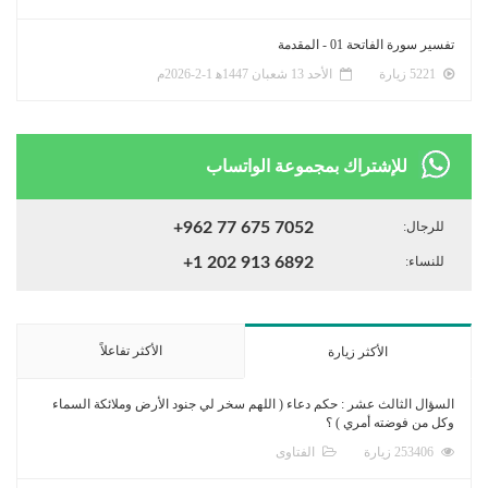
تفسير سورة الفاتحة 01 - المقدمة
5221 زيارة
الأحد 13 شعبان 1447ﻫ 1-2-2026م
للإشتراك بمجموعة الواتساب
للرجال:
+962 77 675 7052
للنساء:
+1 202 913 6892
الأكثر تفاعلاً
الأكثر زيارة
السؤال الثالث عشر : حكم دعاء ( اللهم سخر لي جنود الأرض وملائكة السماء
وكل من فوضته أمري ) ؟
253406 زيارة
الفتاوى