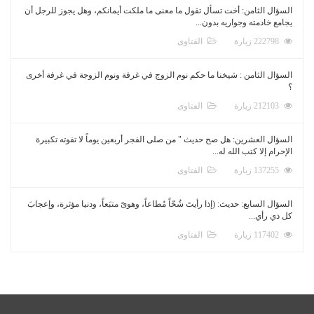
السؤال الثامن: أخت تسأل تقول ما معنى ما ملكت أيمانكم، وهل يجوز للرجل أن
يجامع خادمته وجواريه بدون...
222798 زيارة
الفتاوى
السؤال الثامن : شيخنا ما حكم نوم الزوج في غرفة ونوم الزوجة في غرفة أخرى
؟
212103 زيارة
الفتاوى
السؤال العشرين: هل صح حديث " من صلى الفجر أربعين يوماً لا تفوته تكبيرة
الإحرام إلا كتب الله له...
137255 زيارة
الفتاوى
السؤال السابع: حديث: (إذا رأيتَ شُحّاً مُطاعاً، وهوىً متبَعاً، ودنيا مؤثرة، وإعجابَ
كل ذي رأي...
117402 زيارة
الفتاوى