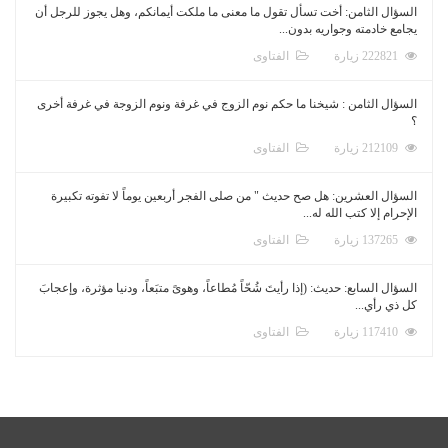
السؤال الثامن: أخت تسأل تقول ما معنى ما ملكت أيمانكم، وهل يجوز للرجل أن
يجامع خادمته وجواريه بدون...
222821 زيارة
الفتاوى
السؤال الثامن : شيخنا ما حكم نوم الزوج في غرفة ونوم الزوجة في غرفة أخرى
؟
212109 زيارة
الفتاوى
السؤال العشرين: هل صح حديث " من صلى الفجر أربعين يوماً لا تفوته تكبيرة
الإحرام إلا كتب الله له...
137265 زيارة
الفتاوى
السؤال السابع: حديث: (إذا رأيتَ شُحّاً مُطاعاً، وهوىً متبَعاً، ودنيا مؤثرة، وإعجابَ
كل ذي رأي...
117410 زيارة
الفتاوى