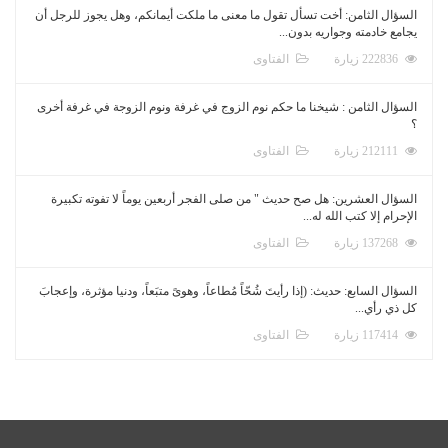
السؤال الثامن: أخت تسأل تقول ما معنى ما ملكت أيمانكم، وهل يجوز للرجل أن
يجامع خادمته وجواريه بدون...
222836 زيارة
الفتاوى
السؤال الثامن : شيخنا ما حكم نوم الزوج في غرفة ونوم الزوجة في غرفة أخرى
؟
212111 زيارة
الفتاوى
السؤال العشرين: هل صح حديث " من صلى الفجر أربعين يوماً لا تفوته تكبيرة
الإحرام إلا كتب الله له...
137268 زيارة
الفتاوى
السؤال السابع: حديث: (إذا رأيتَ شُحّاً مُطاعاً، وهوىً متبَعاً، ودنيا مؤثرة، وإعجابَ
كل ذي رأي...
117414 زيارة
الفتاوى