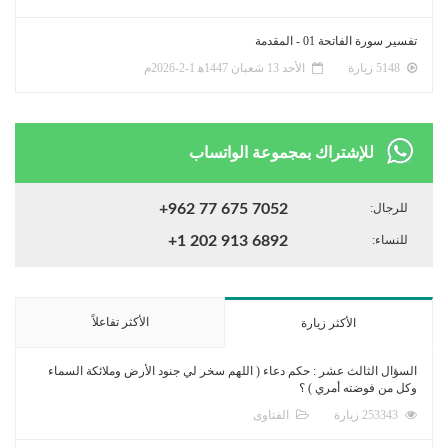
تفسير سورة الفاتحة 01 - المقدمة
5148 زيارة
الأحد 13 شعبان 1447ﻫ 1-2-2026م
للإشتراك بمجموعة الواتساب
للرجال:
+962 77 675 7052
للنساء:
+1 202 913 6892
الأكثر تفاعلاً
الأكثر زيارة
السؤال الثالث عشر : حكم دعاء ( اللهم سخر لي جنود الأرض وملائكة السماء
وكل من فوضته أمري ) ؟
253343 زيارة
الفتاوى