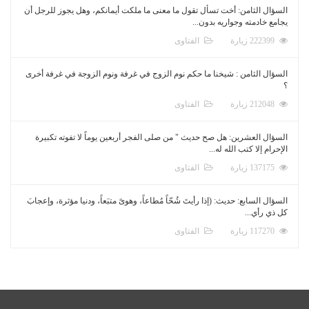
السؤال الثامن: أخت تسأل تقول ما معنى ما ملكت أيمانكم، وهل يجوز للرجل أن
يجامع خادمته وجواريه بدون...
222399 زيارة
الفتاوى
السؤال الثامن : شيخنا ما حكم نوم الزوج في غرفة ونوم الزوجة في غرفة أخرى
؟
212048 زيارة
الفتاوى
السؤال العشرين: هل صح حديث " من صلى الفجر أربعين يوماً لا تفوته تكبيرة
الإحرام إلا كتب الله له...
137175 زيارة
الفتاوى
السؤال السابع: حديث: (إذا رأيتَ شُحّاً مُطاعاً، وهوىً متبَعاً، ودنيا مؤثرة، وإعجابَ
كل ذي رأي...
117270 زيارة
الفتاوى