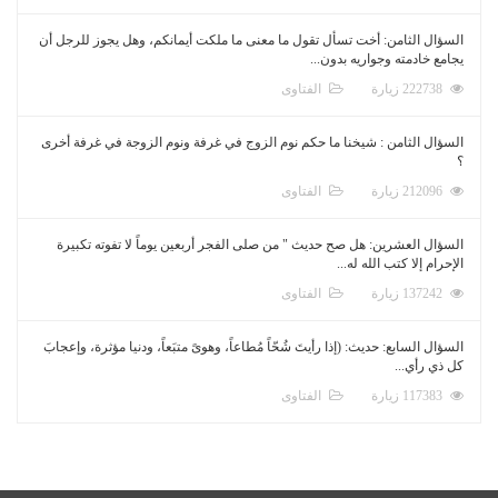
السؤال الثامن: أخت تسأل تقول ما معنى ما ملكت أيمانكم، وهل يجوز للرجل أن
يجامع خادمته وجواريه بدون...
222738 زيارة
الفتاوى
السؤال الثامن : شيخنا ما حكم نوم الزوج في غرفة ونوم الزوجة في غرفة أخرى
؟
212096 زيارة
الفتاوى
السؤال العشرين: هل صح حديث " من صلى الفجر أربعين يوماً لا تفوته تكبيرة
الإحرام إلا كتب الله له...
137242 زيارة
الفتاوى
السؤال السابع: حديث: (إذا رأيتَ شُحّاً مُطاعاً، وهوىً متبَعاً، ودنيا مؤثرة، وإعجابَ
كل ذي رأي...
117383 زيارة
الفتاوى