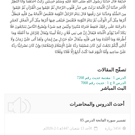
حُذَيْفَةُ قَالَ حَدَّثَنَا رَسُولُ اللهِ صَلَّى اللهُ عَلَيْهِ وَسَلَّمَ حَدِيثَيْنِ رَأَيْتُ أَحَدَهُمَا وَأَنَا أَنْتَظِرُ
الْآخَرَ حَدَّثَنَا أَنَّ الْأَمَانَةَ نَزَلَتْ فِي جَذْرِ قُلُوبِ الرِّجَالِ ثُمَّ عَلِمُوا مِنَ الْقُرْآنِ ثُمَّ عَلِمُوا
مِنَ السُّنَّةِ وَحَدَّثَنَا عَنْ رَفْعِهَا قَالَ يَنَامُ الرَّجُلُ النَّوْمَةَ فَتُقْبَضُ الْأَمَانَةُ مِنْ قَلْبِهِ فَيَظَلُّ
أَثَرُهَا مِثْلَ أَثَرِ الْوَكْتِ ثُمَّ يَنَامُ النَّوْمَةَ فَتُقْبَضُ فَيَبْقَى فِيهَا أَثَرُهَا مِثْلَ أَثَرِ الْمَجْلِ كَجَمْرٍ
دَحْرَجْتَهُ عَلَى رِجْلِكَ فَنَفِطَ فَتَرَاهُ مُنْتَبِرًا وَلَيْسَ فِيهِ شَيْءٌ وَيُصْبِحُ النَّاسُ يَتَبَايَعُونَ فَلَا
يَكَادُ أَحَدٌ يُؤَدِّي الْأَمَانَةَ فَيُقَالُ إِنَّ فِي بَنِي فُلَانٍ رَجُلًا أَمِينًا وَيُقَالُ لِلرَّجُلِ مَا أَعْقَلَهُ وَمَا
أَظْرَفَهُ وَمَا أَجْلَدَهُ وَمَا فِي قَلْبِهِ مِثْقَالُ حَبَّةِ خَرْدَلٍ مِنْ إِيمَانٍ وَلَقَدْ أَتَى عَلَيَّ زَمَانٌ وَلَا
أُبَالِي أَيُّكُمْ بَايَعْتُ لَئِنْ كَانَ مُسْلِمًا رَدَّهُ عَلَيَّ الْإِسْلَامُ (إِسْلَامُهُ) وَإِنْ كَانَ نَصْرَانِيًّا رَدَّهُ
عَلَيَّ سَاعِيهِ وَأَمَّا الْيَوْمَ فَمَا كُنْتُ أُبَايِعُ إِلَّا فُلَانًا وَفُلَانًا
تصفّح المقالات
الدرس 1 : مقدمة حديث رقم 7268
الدرس 8 ج 1 : حديث رقم 7068
البث المباشر
أحدث الدروس والمحاضرات
تفسير سورة الفاتحة الدرس 05
5454 زيارة
الأحد 13 شعبان 1447ﻫ 1-2-2026م