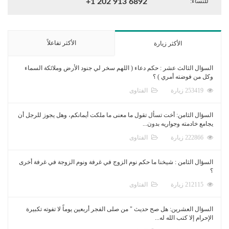
للنساء:
+1 202 913 6892
الأكثر تفاعلاً
الأكثر زيارة
السؤال الثالث عشر : حكم دعاء ( اللهم سخر لي جنود الأرض وملائكة السماء
وكل من فوضته أمري ) ؟
253419 زيارة
الفتاوى
السؤال الثامن: أخت تسأل تقول ما معنى ما ملكت أيمانكم، وهل يجوز للرجل أن
يجامع خادمته وجواريه بدون...
222866 زيارة
الفتاوى
السؤال الثامن : شيخنا ما حكم نوم الزوج في غرفة ونوم الزوجة في غرفة أخرى
؟
212115 زيارة
الفتاوى
السؤال العشرين: هل صح حديث " من صلى الفجر أربعين يوماً لا تفوته تكبيرة
الإحرام إلا كتب الله له...