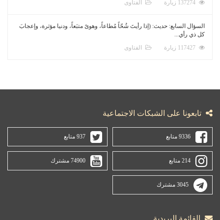
137274 زيارة
الفتاوى
السؤال السابع: حديث: (إذا رأيتَ شُحّاً مُطاعاً، وهوىً متبَعاً، ودنيا مؤثرة، وإعجابَ
كل ذي رأي...
117427 زيارة
الفتاوى
تابعونا على الشبكات الاجتماعية
9336 متابع
937 متابع
214 متابع
74900 مشترك
3045 مشترك
القائمة البريدية