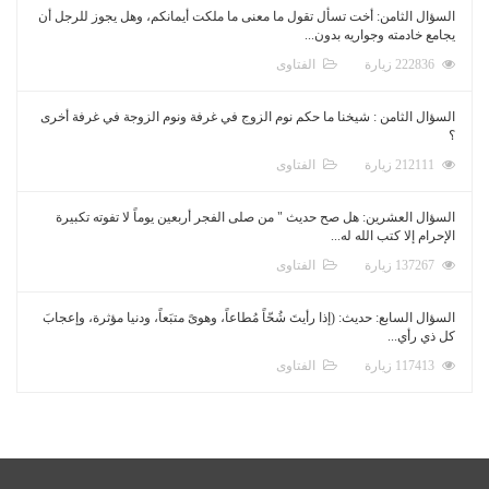
السؤال الثامن: أخت تسأل تقول ما معنى ما ملكت أيمانكم، وهل يجوز للرجل أن
يجامع خادمته وجواريه بدون...
222836 زيارة
الفتاوى
السؤال الثامن : شيخنا ما حكم نوم الزوج في غرفة ونوم الزوجة في غرفة أخرى
؟
212111 زيارة
الفتاوى
السؤال العشرين: هل صح حديث " من صلى الفجر أربعين يوماً لا تفوته تكبيرة
الإحرام إلا كتب الله له...
137267 زيارة
الفتاوى
السؤال السابع: حديث: (إذا رأيتَ شُحّاً مُطاعاً، وهوىً متبَعاً، ودنيا مؤثرة، وإعجابَ
كل ذي رأي...
117413 زيارة
الفتاوى