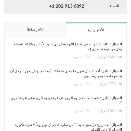
للنساء:
+1 202 913 6892
الأكثر تفاعلاً
الأكثر زيارة
السؤال الثالث عشر : حكم دعاء ( اللهم سخر لي جنود الأرض وملائكة السماء
وكل من فوضته أمري ) ؟
253403 زيارة
الفتاوى
السؤال الثامن: أخت تسأل تقول ما معنى ما ملكت أيمانكم، وهل يجوز للرجل أن
يجامع خادمته وجواريه بدون...
222771 زيارة
الفتاوى
السؤال الثامن : شيخنا ما حكم نوم الزوج في غرفة ونوم الزوجة في غرفة أخرى
؟
212099 زيارة
الفتاوى
السؤال العشرين: هل صح حديث " من صلى الفجر أربعين يوماً لا تفوته تكبيرة
الإحرام إلا كتب الله له...