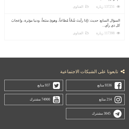
137251 زيارة
الفتاوى
السؤال السابع: حديث: (إذا رأيتَ شُحّاً مُطاعاً، وهوىً متبَعاً، ودنيا مؤثرة، وإعجابَ
كل ذي رأي...
117398 زيارة
الفتاوى
تابعونا على الشبكات الاجتماعية
9336 متابع
937 متابع
214 متابع
74900 مشترك
3045 مشترك