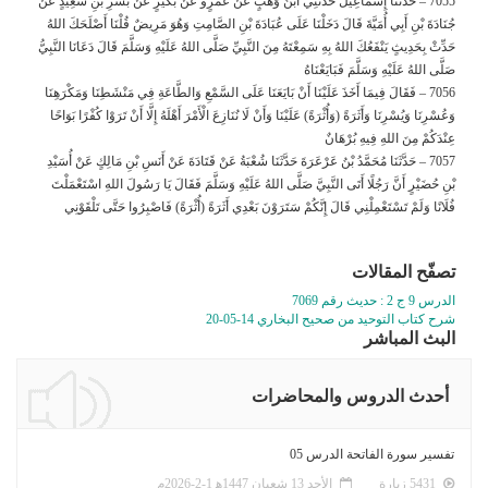
7055 – حَدَّثَنَا إِسْمَاعِيلُ حَدَّثَنِي ابْنُ وَهْبٍ عَنْ عَمْرٍو عَنْ بُكَيْرٍ عَنْ بُسْرِ بْنِ سَعِيدٍ عَنْ
جُنَادَةَ بْنِ أَبِي أُمَيَّةَ قَالَ دَخَلْنَا عَلَى عُبَادَةَ بْنِ الصَّامِتِ وَهُوَ مَرِيضٌ قُلْنَا أَصْلَحَكَ اللهُ
حَدِّثْ بِحَدِيثٍ يَنْفَعُكَ اللهُ بِهِ سَمِعْتَهُ مِنَ النَّبِيِّ صَلَّى اللهُ عَلَيْهِ وَسَلَّمَ قَالَ دَعَانَا النَّبِيُّ
صَلَّى اللهُ عَلَيْهِ وَسَلَّمَ فَبَايَعْنَاهُ
7056 – فَقَالَ فِيمَا أَخَذَ عَلَيْنَا أَنْ بَايَعَنَا عَلَى السَّمْعِ وَالطَّاعَةِ فِي مَنْشَطِنَا وَمَكْرَهِنَا
وَعُسْرِنَا وَيُسْرِنَا وَأَثَرَةً (وَأُثْرَةً) عَلَيْنَا وَأَنْ لَا نُنَازِعَ الْأَمْرَ أَهْلَهُ إِلَّا أَنْ تَرَوْا كُفْرًا بَوَاحًا
عِنْدَكُمْ مِنَ اللهِ فِيهِ بُرْهَانٌ
7057 – حَدَّثَنَا مُحَمَّدُ بْنُ عَرْعَرَةَ حَدَّثَنَا شُعْبَةُ عَنْ قَتَادَةَ عَنْ أَنَسِ بْنِ مَالِكٍ عَنْ أُسَيْدِ
بْنِ حُضَيْرٍ أَنَّ رَجُلًا أَتَى النَّبِيَّ صَلَّى اللهُ عَلَيْهِ وَسَلَّمَ فَقَالَ يَا رَسُولَ اللهِ اسْتَعْمَلْتَ
فُلَانًا وَلَمْ تَسْتَعْمِلْنِي قَالَ إِنَّكُمْ سَتَرَوْنَ بَعْدِي أَثَرَةً (أُثْرَةً) فَاصْبِرُوا حَتَّى تَلْقَوْنِي
تصفّح المقالات
الدرس 9 ج 2 : حديث رقم 7069
شرح كتاب التوحيد من صحيح البخاري 14-05-20
البث المباشر
أحدث الدروس والمحاضرات
تفسير سورة الفاتحة الدرس 05
5431 زيارة
الأحد 13 شعبان 1447ﻫ 1-2-2026م