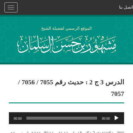
اتصل بنا
Toggle
vigation
الموقع الرسمي لفضيلة الشيخ
الدرس 3 ج 2 : حديث رقم 7055 / 7056 /
7057
مشغل
00:00
00:00
الصوت