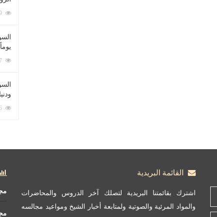
212059 زيارة
السؤ
يوماً
137187 زيارة
السؤا
ودني
117296 زيارة
القائمة البريدية
مج
اشترك بقائمتنا البريدية لتصلك آخر الدروس والمحاضرات
والمواد المرئية والصوتية ولمتابعة أخبار الشيخ ومواعيد مجالسه
مج