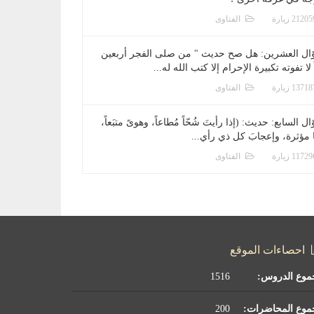
الفتاوى
ال العشرين: هل صح حديث " من صلى الفجر أربعين
 لا تفوته تكبيرة الإحرام إلا كتب الله له...
الفتاوى
ل السابع: حديث: (إذا رأيتَ شُحّاً مُطاعاً، وهوىً متبَعاً،
ا مؤثرة، وإعجابَ كل ذي رأي...
الفتاوى
احصاءات الموقع
موع الدروس:
1516
موع المحاضرات:
200