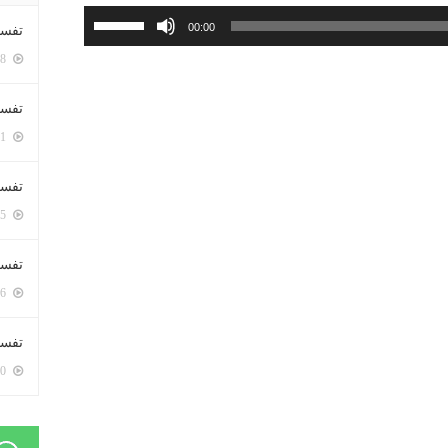
استخدم
00:00
تفسي
مفاتيح
5378 زيارة
الأسهم
أعلى/
تفسي
أسفل
5141 زيارة
لزيادة
أو
تفسير
خفض
5155 زيارة
مستوى
الصوت.
تفسير
5046 زيارة
تفسير 
5160 زيارة