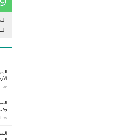
للر
للن
السؤ
الأر
253356 زيارة
السؤ
وهل 
222474 زيارة
السؤ
الزو