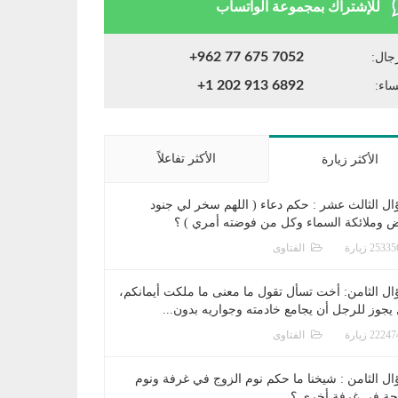
للإشتراك بمجموعة الواتساب
+962 77 675 7052
جال:
+1 202 913 6892
ساء:
الأكثر تفاعلاً
الأكثر زيارة
ال الثالث عشر : حكم دعاء ( اللهم سخر لي جنود
ض وملائكة السماء وكل من فوضته أمري ) ؟
الفتاوى
ال الثامن: أخت تسأل تقول ما معنى ما ملكت أيمانكم،
يجوز للرجل أن يجامع خادمته وجواريه بدون...
الفتاوى
ال الثامن : شيخنا ما حكم نوم الزوج في غرفة ونوم
جة في غرفة أخرى ؟