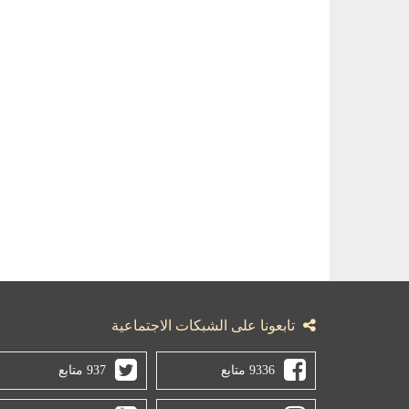
تابعونا على الشبكات الاجتماعية
9336 متابع
937 متابع