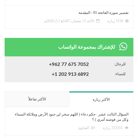
تفسير سورة الفاتحة 01 - المقدمة
5156 زيارة
الأحد 13 شعبان 1447ﻫ 1-2-2026م
للإشتراك بمجموعة الواتساب
للرجال:
+962 77 675 7052
للنساء:
+1 202 913 6892
الأكثر تفاعلاً
الأكثر زيارة
السؤال الثالث عشر : حكم دعاء ( اللهم سخر لي جنود الأرض وملائكة السماء
وكل من فوضته أمري ) ؟
253355 زيارة
الفتاوى