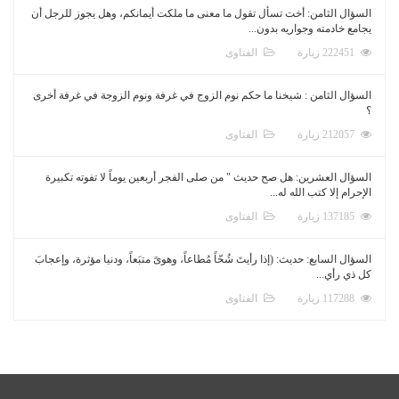
السؤال الثامن: أخت تسأل تقول ما معنى ما ملكت أيمانكم، وهل يجوز للرجل أن
يجامع خادمته وجواريه بدون...
222451 زيارة
الفتاوى
السؤال الثامن : شيخنا ما حكم نوم الزوج في غرفة ونوم الزوجة في غرفة أخرى
؟
212057 زيارة
الفتاوى
السؤال العشرين: هل صح حديث " من صلى الفجر أربعين يوماً لا تفوته تكبيرة
الإحرام إلا كتب الله له...
137185 زيارة
الفتاوى
السؤال السابع: حديث: (إذا رأيتَ شُحّاً مُطاعاً، وهوىً متبَعاً، ودنيا مؤثرة، وإعجابَ
كل ذي رأي...
117288 زيارة
الفتاوى