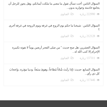
السؤال الثامن: أخت تسأل تقول ما معنى ما ملكت أيمانكم، وهل يجوز للرجل أن
يجامع خادمته وجواريه بدون...
222990 زيارة
الفتاوى
السؤال الثامن : شيخنا ما حكم نوم الزوج في غرفة ونوم الزوجة في غرفة أخرى
؟
212128 زيارة
الفتاوى
السؤال العشرين: هل صح حديث " من صلى الفجر أربعين يوماً لا تفوته تكبيرة
الإحرام إلا كتب الله له...
137311 زيارة
الفتاوى
السؤال السابع: حديث: (إذا رأيتَ شُحّاً مُطاعاً، وهوىً متبَعاً، ودنيا مؤثرة، وإعجابَ
كل ذي رأي...
117446 زيارة
الفتاوى