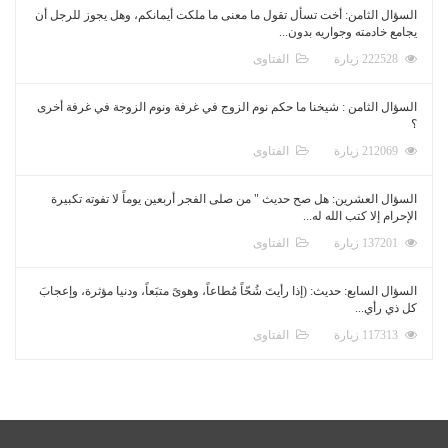
السؤال الثامن: أخت تسأل تقول ما معنى ما ملكت أيمانكم، وهل يجوز للرجل أن
يجامع خادمته وجواريه بدون...
222528 زيارة
الفتاوى
السؤال الثامن : شيخنا ما حكم نوم الزوج في غرفة ونوم الزوجة في غرفة أخرى
؟
212069 زيارة
الفتاوى
السؤال العشرين: هل صح حديث " من صلى الفجر أربعين يوماً لا تفوته تكبيرة
الإحرام إلا كتب الله له...
137201 زيارة
الفتاوى
السؤال السابع: حديث: (إذا رأيتَ شُحّاً مُطاعاً، وهوىً متبَعاً، ودنيا مؤثرة، وإعجابَ
كل ذي رأي...
117313 زيارة
الفتاوى