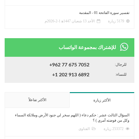
تفسير سورة الفاتحة 01 - المقدمة
5179 زيارة
الأحد 13 شعبان 1447ﻫ 1-2-2026م
للإشتراك بمجموعة الواتساب
للرجال:
+962 77 675 7052
للنساء:
+1 202 913 6892
الأكثر تفاعلاً
الأكثر زيارة
السؤال الثالث عشر : حكم دعاء ( اللهم سخر لي جنود الأرض وملائكة السماء
وكل من فوضته أمري ) ؟
253372 زيارة
الفتاوى