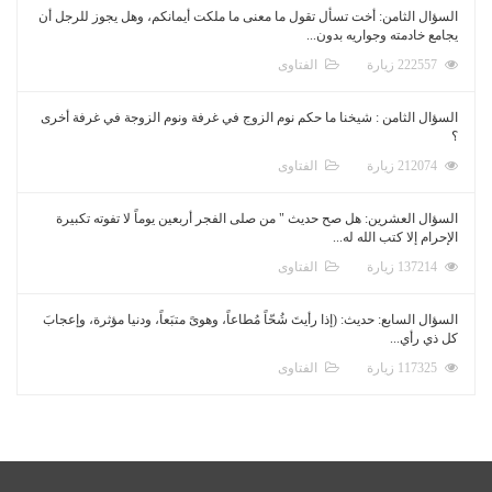
السؤال الثامن: أخت تسأل تقول ما معنى ما ملكت أيمانكم، وهل يجوز للرجل أن
يجامع خادمته وجواريه بدون...
222557 زيارة
الفتاوى
السؤال الثامن : شيخنا ما حكم نوم الزوج في غرفة ونوم الزوجة في غرفة أخرى
؟
212074 زيارة
الفتاوى
السؤال العشرين: هل صح حديث " من صلى الفجر أربعين يوماً لا تفوته تكبيرة
الإحرام إلا كتب الله له...
137214 زيارة
الفتاوى
السؤال السابع: حديث: (إذا رأيتَ شُحّاً مُطاعاً، وهوىً متبَعاً، ودنيا مؤثرة، وإعجابَ
كل ذي رأي...
117325 زيارة
الفتاوى