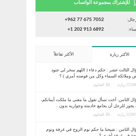
للإشتراك بمجموعة الواتساب
+962 77 675 7052
جال:
+1 202 913 6892
ساء:
الأكثر تفاعلاً
الأكثر زيارة
ال الثالث عشر : حكم دعاء ( اللهم سخر لي جنود
ض وملائكة السماء وكل من فوضته أمري ) ؟
الفتاوى
ال الثامن: أخت تسأل تقول ما معنى ما ملكت أيمانكم،
يجوز للرجل أن يجامع خادمته وجواريه بدون...
الفتاوى
ال الثامن : شيخنا ما حكم نوم الزوج في غرفة ونوم
جة في غرفة أخرى ؟