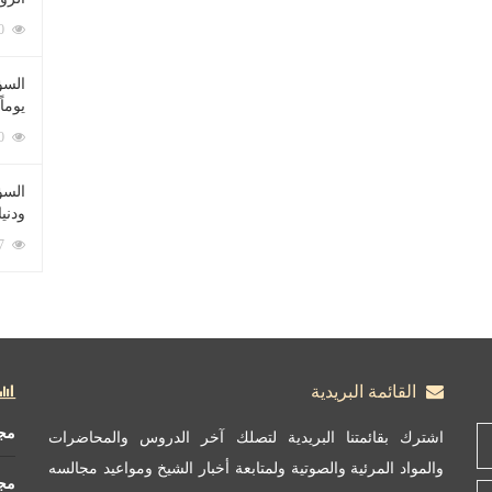
212080 زيارة
السؤ
يوماً
137220 زيارة
السؤا
ودني
117347 زيارة
القائمة البريدية
مج
اشترك بقائمتنا البريدية لتصلك آخر الدروس والمحاضرات
والمواد المرئية والصوتية ولمتابعة أخبار الشيخ ومواعيد مجالسه
مج