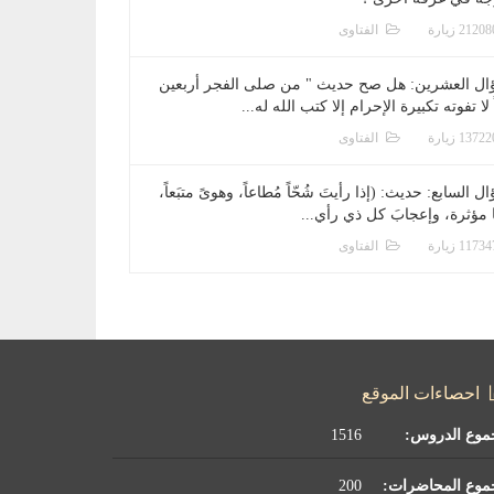
الفتاوى
ال العشرين: هل صح حديث " من صلى الفجر أربعين
 لا تفوته تكبيرة الإحرام إلا كتب الله له...
الفتاوى
ل السابع: حديث: (إذا رأيتَ شُحّاً مُطاعاً، وهوىً متبَعاً،
ا مؤثرة، وإعجابَ كل ذي رأي...
الفتاوى
احصاءات الموقع
موع الدروس:
1516
موع المحاضرات:
200