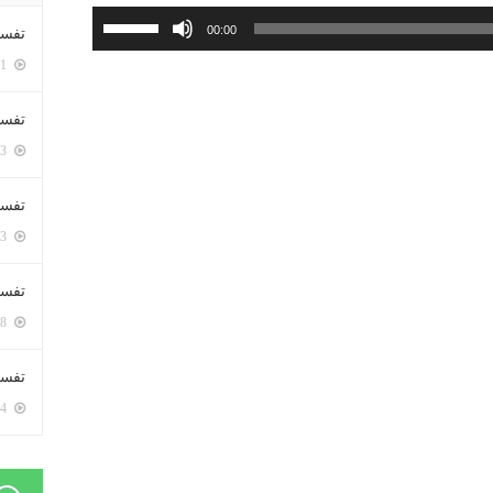
استخدم
00:00
تفسي
مفاتيح
5401 زيارة
الأسهم
أعلى/
تفسي
أسفل
5163 زيارة
لزيادة
أو
تفسير
خفض
5183 زيارة
مستوى
الصوت.
تفسير
5068 زيارة
تفسير 
5184 زيارة