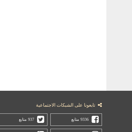
تابعونا على الشبكات الاجتماعية
9336 متابع
937 متابع