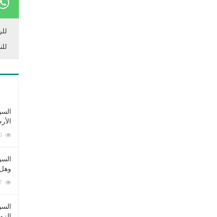
للر
للن
السؤ
الأر
253380 زيارة
السؤ
وهل 
222607 زيارة
السؤ
الزو