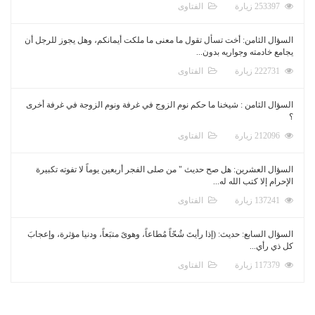
253397 زيارة
الفتاوى
السؤال الثامن: أخت تسأل تقول ما معنى ما ملكت أيمانكم، وهل يجوز للرجل أن
يجامع خادمته وجواريه بدون...
222731 زيارة
الفتاوى
السؤال الثامن : شيخنا ما حكم نوم الزوج في غرفة ونوم الزوجة في غرفة أخرى
؟
212096 زيارة
الفتاوى
السؤال العشرين: هل صح حديث " من صلى الفجر أربعين يوماً لا تفوته تكبيرة
الإحرام إلا كتب الله له...
137241 زيارة
الفتاوى
السؤال السابع: حديث: (إذا رأيتَ شُحّاً مُطاعاً، وهوىً متبَعاً، ودنيا مؤثرة، وإعجابَ
كل ذي رأي...
117379 زيارة
الفتاوى