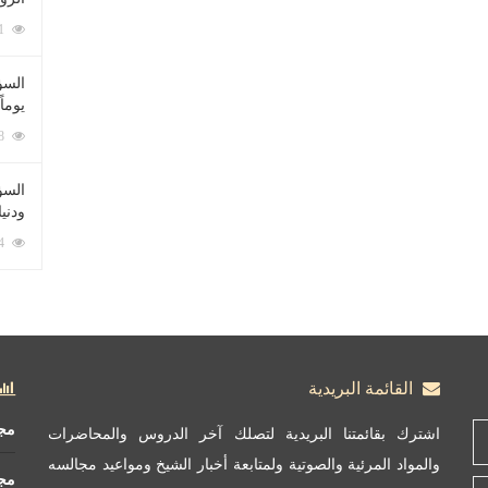
212111 زيارة
السؤ
يوماً
137268 زيارة
السؤا
ودني
117414 زيارة
القائمة البريدية
مج
اشترك بقائمتنا البريدية لتصلك آخر الدروس والمحاضرات
والمواد المرئية والصوتية ولمتابعة أخبار الشيخ ومواعيد مجالسه
مج