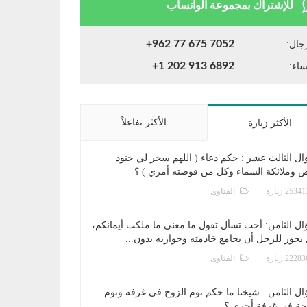
للإشتراك بمجموعة الواتساب
+962 77 675 7052
جال:
+1 202 913 6892
ساء:
الأكثر تفاعلاً
الأكثر زيارة
ال الثالث عشر : حكم دعاء ( اللهم سخر لي جنود
ض وملائكة السماء وكل من فوضته أمري ) ؟
الفتاوى
ال الثامن: أخت تسأل تقول ما معنى ما ملكت أيمانكم،
يجوز للرجل أن يجامع خادمته وجواريه بدون...
الفتاوى
ال الثامن : شيخنا ما حكم نوم الزوج في غرفة ونوم
جة في غرفة أخرى ؟