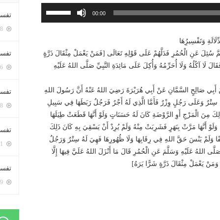
استخدم
00:00
تفسي
مفاتيح
5448 زيارة
الأسهم
لَالَةِ وَتَفْسِيرُِهَا
أعلى/
 ثُمَّ سُئِلَ عَنِ الْحُمُرِ فَدَلَّهُمْ عَلَى قَوْلِهِ تَعَالَى [فَمَنْ يَعْمَلْ مِثْقَالَ ذَرَّةٍ
تفسي
أسفل
الَ لَا آكُلُهُ وَلَا أُحَرِّمُهُ وَأُكِلَ عَلَى مَائِدَةِ النَّبِيِّ صَلَّى اللهُ عَلَيْهِ
5206 زيارة
لزيادة
أو
 عَنْ أَبِي صَالِحٍ السَّمَّانِ عَنْ أَبِي هُرَيْرَةَ رَضِيَ اللهُ عَنْهُ أَنَّ رَسُولَ اللهِ
تفسير
خفض
ُلٍ سِتْرٌ وَعَلَى رَجُلٍ وِزْرٌ فَأَمَّا الَّذِي لَهُ أَجْرٌ فَرَجُلٌ رَبَطَهَا فِي سَبِيلِ
5228 زيارة
مستوى
َ مِنَ الْمَرْجِ أَوِ الرَّوْضَةِ كَانَ لَهُ حَسَنَاتٍ وَلَوْ أَنَّهَا قَطَعَتْ طِيَلَهَا
الصوت.
لَوْ أَنَّهَا مَرَّتْ بِنَهَرٍ فَشَرِبَتْ مِنْهُ وَلَمْ يُرِدْ أَنْ يَسْقِيَ بِهِ كَانَ ذَلِكَ
تفسير
فُّفًا وَلَمْ يَنْسَ حَقَّ اللهِ فِي رِقَابِهَا وَلَا ظُهُورِهَا فَهِيَ لَهُ سِتْرٌ وَرَجُلٌ
5111 زيارة
َى اللهُ عَلَيْهِ وَسَلَّمَ عَنِ الْحُمُرِ قَالَ مَا أَنْزَلَ اللهُ عَلَيَّ فِيهَا إِلَّا
ُ وَمَنْ يَعْمَلْ مِثْقَالَ ذَرَّةٍ شَرًّا يَرَهُ]
تفسير 
5229 زيارة