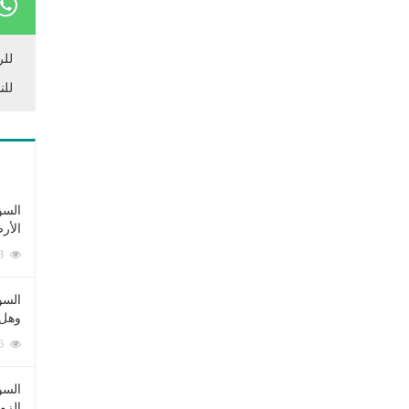
للر
للن
السؤ
الأر
253413 زيارة
السؤ
وهل 
222836 زيارة
السؤ
الزو