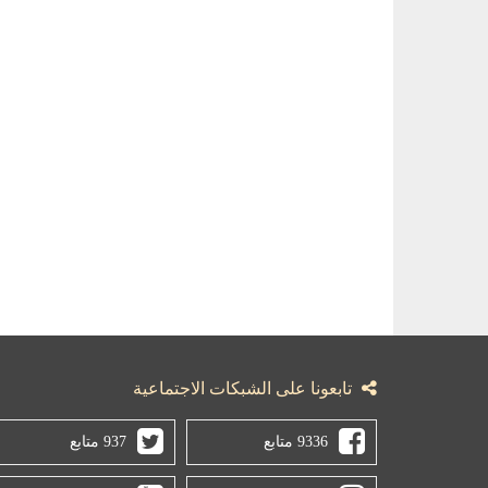
تابعونا على الشبكات الاجتماعية
9336 متابع
937 متابع