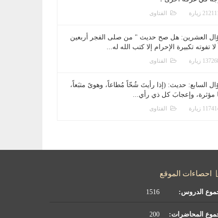
الفتاوى
ال العشرين: هل صح حديث " من صلى الفجر أربعين
 لا تفوته تكبيرة الإحرام إلا كتب الله له...
الفتاوى
ل السابع: حديث: (إذا رأيتَ شُحّاً مُطاعاً، وهوىً متبَعاً،
ا مؤثرة، وإعجابَ كل ذي رأي...
الفتاوى
احصاءات الموقع
موع الدروس:
1516
موع المحاضرات:
200