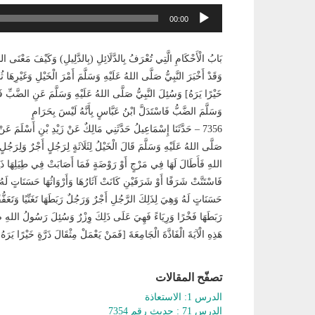
مشغل
00:00
الصوت
بَابُ الْأَحْكَامِ الَّتِي تُعْرَفُ بِالدَّلَائِلِ (بِالدَّلِيلِ) وَكَيْفَ مَعْنَى الدِّ
وَقَدْ أَخْبَرَ النَّبِيُّ صَلَّى اللهُ عَلَيْهِ وَسَلَّمَ أَمْرَ الْخَيْلِ وَغَيْرِهَا
خَيْرًا يَرَهُ] وَسُئِلَ النَّبِيُّ صَلَّى اللهُ عَلَيْهِ وَسَلَّمَ عَنِ الضَّبِّ فَقَ
وَسَلَّمَ الضَّبُّ فَاسْتَدَلَّ ابْنُ عَبَّاسٍ بِأَنَّهُ لَيْسَ بِحَرَامٍ
7356 – حَدَّثَنَا إِسْمَاعِيلُ حَدَّثَنِي مَالِكٌ عَنْ زَيْدِ بْنِ أَسْلَمَ
صَلَّى اللهُ عَلَيْهِ وَسَلَّمَ قَالَ الْخَيْلُ لِثَلَاثَةٍ لِرَجُلٍ أَجْرٌ وَلِرَج
اللهِ فَأَطَالَ لَهَا فِي مَرْجٍ أَوْ رَوْضَةٍ فَمَا أَصَابَتْ فِي طِيَلِهَا ذَلِك
فَاسْتَنَّتْ شَرَفًا أَوْ شَرَفَيْنِ كَانَتْ آثَارُهَا وَأَرْوَاثُهَا حَسَنَاتٍ لَهُ وَ
حَسَنَاتٍ لَهُ وَهِيَ لِذَلِكَ الرَّجُلِ أَجْرٌ وَرَجُلٌ رَبَطَهَا تَغَنِّيًا وَتَعَ
رَبَطَهَا فَخْرًا وَرِيَاءً فَهِيَ عَلَى ذَلِكَ وِزْرٌ وَسُئِلَ رَسُولُ اللهِ صَلّ
هَذِهِ الْآيَةَ الْفَاذَّةَ الْجَامِعَةَ [فَمَنْ يَعْمَلْ مِثْقَالَ ذَرَّةٍ خَيْرًا يَرَه
تصفّح المقالات
الدرس 1: الاستعاذة
الدرس 71 : حديث رقم 7354