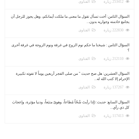
253412 زيارة
الفتاوى
السؤال الثامن: أخت تسأل تقول ما معنى ما ملكت أيمانكم، وهل يجوز للرجل أن
يجامع خادمته وجواريه بدون...
222830 زيارة
الفتاوى
السؤال الثامن : شيخنا ما حكم نوم الزوج في غرفة ونوم الزوجة في غرفة أخرى
؟
212110 زيارة
الفتاوى
السؤال العشرين: هل صح حديث " من صلى الفجر أربعين يوماً لا تفوته تكبيرة
الإحرام إلا كتب الله له...
137267 زيارة
الفتاوى
السؤال السابع: حديث: (إذا رأيتَ شُحّاً مُطاعاً، وهوىً متبَعاً، ودنيا مؤثرة، وإعجابَ
كل ذي رأي...
117413 زيارة
الفتاوى