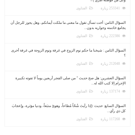
253341 زيارة
الفتاوى
السؤال الثامن: أخت تسأل تقول ما معنى ما ملكت أيمانكم، وهل يجوز للرجل أن
يجامع خادمته وجواريه بدون...
222386 زيارة
الفتاوى
السؤال الثامن : شيخنا ما حكم نوم الزوج في غرفة ونوم الزوجة في غرفة أخرى
؟
212048 زيارة
الفتاوى
السؤال العشرين: هل صح حديث " من صلى الفجر أربعين يوماً لا تفوته تكبيرة
الإحرام إلا كتب الله له...
137174 زيارة
الفتاوى
السؤال السابع: حديث: (إذا رأيتَ شُحّاً مُطاعاً، وهوىً متبَعاً، ودنيا مؤثرة، وإعجابَ
كل ذي رأي...
117268 زيارة
الفتاوى