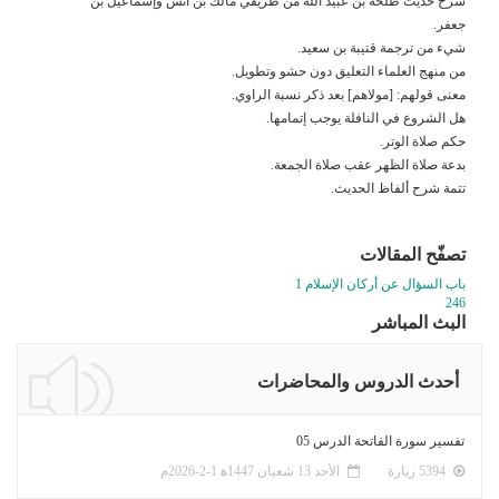
شرح حديث طلحة بن عبيد الله من طريقي مالك بن أنس وإسماعيل بن
جعفر.
شيء من ترجمة قتيبة بن سعيد.
من منهج العلماء التعليق دون حشو وتطويل.
معنى قولهم: [مولاهم] بعد ذكر نسبة الراوي.
هل الشروع في النافلة يوجب إتمامها.
حكم صلاة الوتر.
بدعة صلاة الظهر عقب صلاة الجمعة.
تتمة شرح ألفاظ الحديث.
تصفّح المقالات
باب السؤال عن أركان الإسلام 1
246
البث المباشر
أحدث الدروس والمحاضرات
تفسير سورة الفاتحة الدرس 05
5394 زيارة
الأحد 13 شعبان 1447ﻫ 1-2-2026م