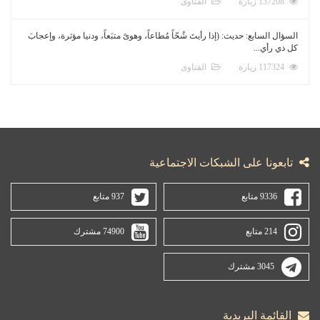
137208 زيارة
الفتاوى
السؤال السابع: حديث: (إذا رأيتَ شُحّاً مُطاعاً، وهوىً متبَعاً، ودنيا مؤثرة، وإعجابَ
كل ذي رأي...
117324 زيارة
الفتاوى
تابعونا على الشبكات الاجتماعية
9336 متابع
937 متابع
214 متابع
74900 مشترك
3045 مشترك
القائمة البريدية