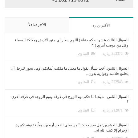
الأكثر تفاعلاً
الأكثر زيارة
السؤال الثالث عشر : حكم دعاء ( اللهم سخر لي جنود الأرض وملائكة السماء
وكل من فوضته أمري ) ؟
253372 زيارة
الفتاوى
السؤال الثامن: أخت تسأل تقول ما معنى ما ملكت أيمانكم، وهل يجوز للرجل أن
يجامع خادمته وجواريه بدون...
222548 زيارة
الفتاوى
السؤال الثامن : شيخنا ما حكم نوم الزوج في غرفة ونوم الزوجة في غرفة أخرى
؟
212071 زيارة
الفتاوى
السؤال العشرين: هل صح حديث " من صلى الفجر أربعين يوماً لا تفوته تكبيرة
الإحرام إلا كتب الله له...