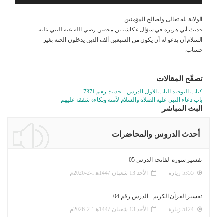
الولاية لله تعالى ولصالح المؤمنين.
حديث أبي هريرة في سؤال عكاشة بن محصن رضي الله عنه للنبي عليه
السلام أن يدعو له أن يكون من السبعين ألف الذين يدخلون الجنة بغير
حساب.
تصفّح المقالات
كتاب التوحيد الباب الاول الدرس 1 حديث رقم 7371
باب دعاء النبي عليه الصلاة والسلام لأمته وبكاءه شفقة عليهم
البث المباشر
أحدث الدروس والمحاضرات
تفسير سورة الفاتحة الدرس 05
5355 زيارة
الأحد 13 شعبان 1447ﻫ 1-2-2026م
تفسير القرآن الكريم - الدرس رقم 04
5124 زيارة
الأحد 13 شعبان 1447ﻫ 1-2-2026م