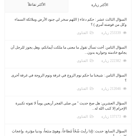
الأكثر تفاعلاً
الأكثر زيارة
السؤال الثالث عشر : حكم دعاء ( اللهم سخر لي جنود الأرض وملائكة السماء
وكل من فوضته أمري ) ؟
253339 زيارة
الفتاوى
السؤال الثامن: أخت تسأل تقول ما معنى ما ملكت أيمانكم، وهل يجوز للرجل أن
يجامع خادمته وجواريه بدون...
222382 زيارة
الفتاوى
السؤال الثامن : شيخنا ما حكم نوم الزوج في غرفة ونوم الزوجة في غرفة أخرى
؟
212046 زيارة
الفتاوى
السؤال العشرين: هل صح حديث " من صلى الفجر أربعين يوماً لا تفوته تكبيرة
الإحرام إلا كتب الله له...
137173 زيارة
الفتاوى
السؤال السابع: حديث: (إذا رأيتَ شُحّاً مُطاعاً، وهوىً متبَعاً، ودنيا مؤثرة، وإعجابَ