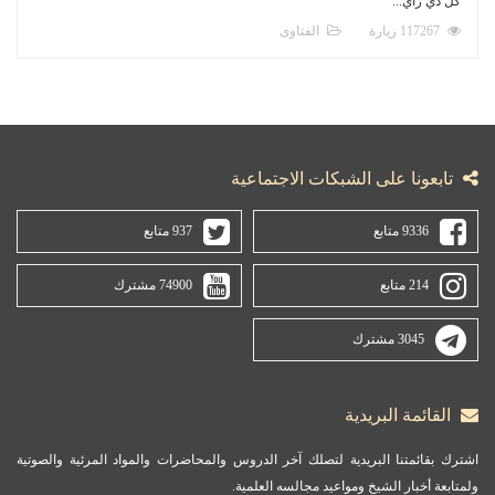
كل ذي رأي...
117267 زيارة
الفتاوى
تابعونا على الشبكات الاجتماعية
9336 متابع
937 متابع
214 متابع
74900 مشترك
3045 مشترك
القائمة البريدية
اشترك بقائمتنا البريدية لتصلك آخر الدروس والمحاضرات والمواد المرئية والصوتية
ولمتابعة أخبار الشيخ ومواعيد مجالسه العلمية.