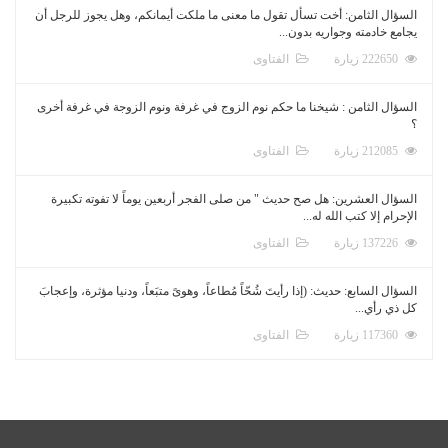
السؤال الثامن: أخت تسأل تقول ما معنى ما ملكت أيمانكم، وهل يجوز للرجل أن
يجامع خادمته وجواريه بدون...
222650 زيارة
الفتاوى
السؤال الثامن : شيخنا ما حكم نوم الزوج في غرفة ونوم الزوجة في غرفة أخرى
؟
212085 زيارة
الفتاوى
السؤال العشرين: هل صح حديث " من صلى الفجر أربعين يوماً لا تفوته تكبيرة
الإحرام إلا كتب الله له...
137226 زيارة
الفتاوى
السؤال السابع: حديث: (إذا رأيتَ شُحّاً مُطاعاً، وهوىً متبَعاً، ودنيا مؤثرة، وإعجابَ
كل ذي رأي...
117360 زيارة
الفتاوى