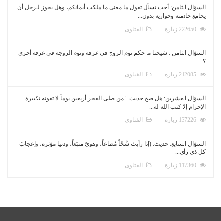
السؤال الثامن: أخت تسأل تقول ما معنى ما ملكت أيمانكم، وهل يجوز للرجل أن
يجامع خادمته وجواريه بدون...
222650 زيارة
الفتاوى
السؤال الثامن : شيخنا ما حكم نوم الزوج في غرفة ونوم الزوجة في غرفة أخرى
؟
212085 زيارة
الفتاوى
السؤال العشرين: هل صح حديث " من صلى الفجر أربعين يوماً لا تفوته تكبيرة
الإحرام إلا كتب الله له...
137226 زيارة
الفتاوى
السؤال السابع: حديث: (إذا رأيتَ شُحّاً مُطاعاً، وهوىً متبَعاً، ودنيا مؤثرة، وإعجابَ
كل ذي رأي...
117360 زيارة
الفتاوى