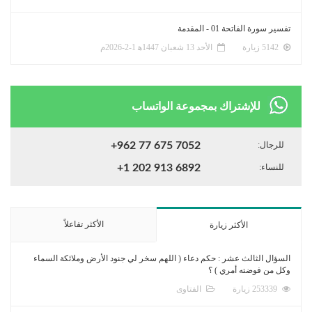
تفسير سورة الفاتحة 01 - المقدمة
5142 زيارة
الأحد 13 شعبان 1447ﻫ 1-2-2026م
للإشتراك بمجموعة الواتساب
للرجال:
+962 77 675 7052
للنساء:
+1 202 913 6892
الأكثر تفاعلاً
الأكثر زيارة
السؤال الثالث عشر : حكم دعاء ( اللهم سخر لي جنود الأرض وملائكة السماء
وكل من فوضته أمري ) ؟
253339 زيارة
الفتاوى