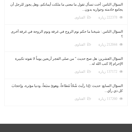
السؤال الثامن: أخت تسأل تقول ما معنى ما ملكت أيمانكم، وهل يجوز للرجل أن
يجامع خادمته وجواريه بدون...
222378 زيارة
الفتاوى
السؤال الثامن : شيخنا ما حكم نوم الزوج في غرفة ونوم الزوجة في غرفة أخرى
؟
212044 زيارة
الفتاوى
السؤال العشرين: هل صح حديث " من صلى الفجر أربعين يوماً لا تفوته تكبيرة
الإحرام إلا كتب الله له...
137172 زيارة
الفتاوى
السؤال السابع: حديث: (إذا رأيتَ شُحّاً مُطاعاً، وهوىً متبَعاً، ودنيا مؤثرة، وإعجابَ
كل ذي رأي...
117260 زيارة
الفتاوى