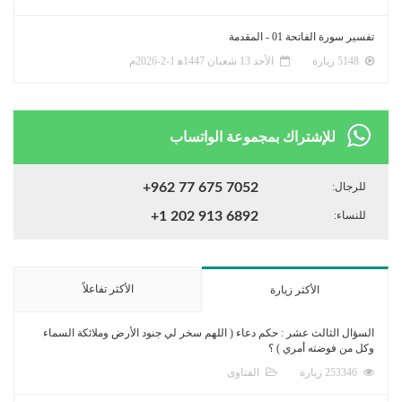
تفسير سورة الفاتحة 01 - المقدمة
5148 زيارة
الأحد 13 شعبان 1447ﻫ 1-2-2026م
للإشتراك بمجموعة الواتساب
للرجال:
+962 77 675 7052
للنساء:
+1 202 913 6892
الأكثر تفاعلاً
الأكثر زيارة
السؤال الثالث عشر : حكم دعاء ( اللهم سخر لي جنود الأرض وملائكة السماء
وكل من فوضته أمري ) ؟
253346 زيارة
الفتاوى