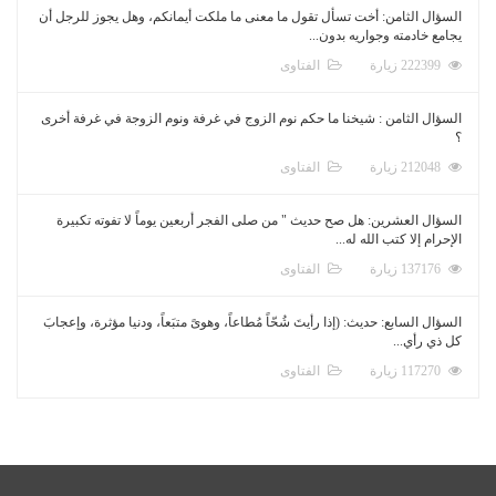
السؤال الثامن: أخت تسأل تقول ما معنى ما ملكت أيمانكم، وهل يجوز للرجل أن
يجامع خادمته وجواريه بدون...
222399 زيارة
الفتاوى
السؤال الثامن : شيخنا ما حكم نوم الزوج في غرفة ونوم الزوجة في غرفة أخرى
؟
212048 زيارة
الفتاوى
السؤال العشرين: هل صح حديث " من صلى الفجر أربعين يوماً لا تفوته تكبيرة
الإحرام إلا كتب الله له...
137176 زيارة
الفتاوى
السؤال السابع: حديث: (إذا رأيتَ شُحّاً مُطاعاً، وهوىً متبَعاً، ودنيا مؤثرة، وإعجابَ
كل ذي رأي...
117270 زيارة
الفتاوى