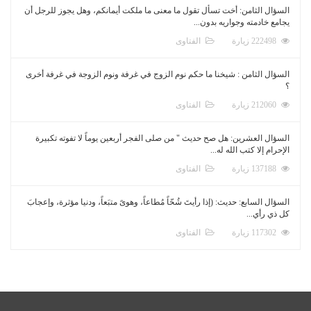
السؤال الثامن: أخت تسأل تقول ما معنى ما ملكت أيمانكم، وهل يجوز للرجل أن
يجامع خادمته وجواريه بدون...
222498 زيارة
الفتاوى
السؤال الثامن : شيخنا ما حكم نوم الزوج في غرفة ونوم الزوجة في غرفة أخرى
؟
212060 زيارة
الفتاوى
السؤال العشرين: هل صح حديث " من صلى الفجر أربعين يوماً لا تفوته تكبيرة
الإحرام إلا كتب الله له...
137188 زيارة
الفتاوى
السؤال السابع: حديث: (إذا رأيتَ شُحّاً مُطاعاً، وهوىً متبَعاً، ودنيا مؤثرة، وإعجابَ
كل ذي رأي...
117302 زيارة
الفتاوى