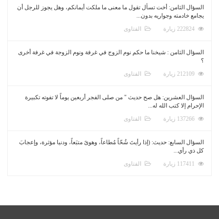
السؤال الثامن: أخت تسأل تقول ما معنى ما ملكت أيمانكم، وهل يجوز للرجل أن
يجامع خادمته وجواريه بدون...
222824 زيارة
الفتاوى
السؤال الثامن : شيخنا ما حكم نوم الزوج في غرفة ونوم الزوجة في غرفة أخرى
؟
212109 زيارة
الفتاوى
السؤال العشرين: هل صح حديث " من صلى الفجر أربعين يوماً لا تفوته تكبيرة
الإحرام إلا كتب الله له...
137266 زيارة
الفتاوى
السؤال السابع: حديث: (إذا رأيتَ شُحّاً مُطاعاً، وهوىً متبَعاً، ودنيا مؤثرة، وإعجابَ
كل ذي رأي...
117411 زيارة
الفتاوى