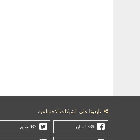
تابعونا على الشبكات الاجتماعية
9336 متابع
937 متابع