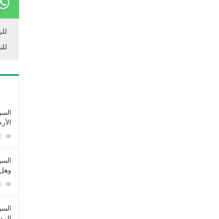
للر
للن
السؤ
الأر
253382 زيارة
السؤ
وهل 
222641 زيارة
السؤ
الزو