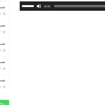
استخدم
00:00
تفسي
مفاتيح
5406 زيارة
الأسهم
أعلى/
تفسي
أسفل
5167 زيارة
لزيادة
أو
تفسير
خفض
5188 زيارة
مستوى
الصوت.
تفسير
5074 زيارة
تفسير 
5190 زيارة