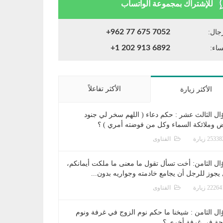
للإشتراك بمجموعة الواتساب
+962 77 675 7052
جال:
+1 202 913 6892
ساء:
الأكثر تفاعلاً
الأكثر زيارة
ال الثالث عشر : حكم دعاء ( اللهم سخر لي جنود
ض وملائكة السماء وكل من فوضته أمري ) ؟
الفتاوى
ال الثامن: أخت تسأل تقول ما معنى ما ملكت أيمانكم،
يجوز للرجل أن يجامع خادمته وجواريه بدون...
الفتاوى
ال الثامن : شيخنا ما حكم نوم الزوج في غرفة ونوم
جة في غرفة أخرى ؟