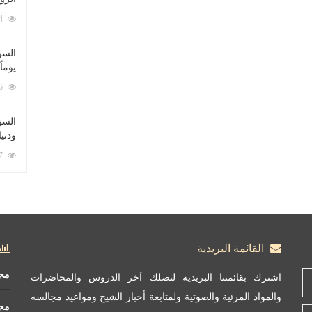
212084 زيارة
السؤ
يوماً
137226 زيارة
السؤا
ودني
117357 زيارة
القائمة البريدية
مج
اشترك بقائمتنا البريدية لتصلك آخر الدروس والمحاضرات
والمواد المرئية والصوتية ولمتابعة أخبار الشيخ ومواعيد مجالسه
مج