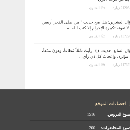
الفتاوى
ال العشرين: هل صح حديث " من صلى الفجر أربعين
 لا تفوته تكبيرة الإحرام إلا كتب الله له...
الفتاوى
ل السابع: حديث: (إذا رأيتَ شُحّاً مُطاعاً، وهوىً متبَعاً،
ا مؤثرة، وإعجابَ كل ذي رأي...
الفتاوى
احصاءات الموقع
موع الدروس:
1516
موع المحاضرات:
200