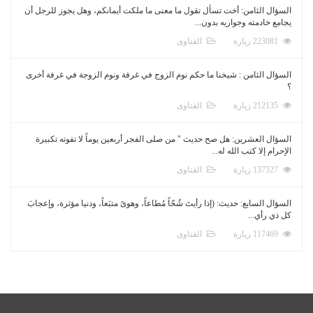
السؤال الثامن: أخت تسأل تقول ما معنى ما ملكت أيمانكم، وهل يجوز للرجل أن
يجامع خادمته وجواريه بدون...
223081 زيارة
الفتاوى
السؤال الثامن : شيخنا ما حكم نوم الزوج في غرفة ونوم الزوجة في غرفة أخرى
؟
212135 زيارة
الفتاوى
السؤال العشرين: هل صح حديث " من صلى الفجر أربعين يوماً لا تفوته تكبيرة
الإحرام إلا كتب الله له...
137327 زيارة
الفتاوى
السؤال السابع: حديث: (إذا رأيتَ شُحّاً مُطاعاً، وهوىً متبَعاً، ودنيا مؤثرة، وإعجابَ
كل ذي رأي...
117469 زيارة
الفتاوى