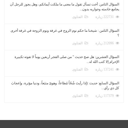
السؤال الثامن: أخت تسأل تقول ما معنى ما ملكت أيمانكم، وهل يجوز للرجل أن
يجامع خادمته وجواريه بدون...
222731 زيارة
الفتاوى
السؤال الثامن : شيخنا ما حكم نوم الزوج في غرفة ونوم الزوجة في غرفة أخرى
؟
212096 زيارة
الفتاوى
السؤال العشرين: هل صح حديث " من صلى الفجر أربعين يوماً لا تفوته تكبيرة
الإحرام إلا كتب الله له...
137241 زيارة
الفتاوى
السؤال السابع: حديث: (إذا رأيتَ شُحّاً مُطاعاً، وهوىً متبَعاً، ودنيا مؤثرة، وإعجابَ
كل ذي رأي...
117379 زيارة
الفتاوى