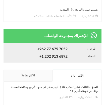
تفسير سورة الفاتحة 01 - المقدمة
5233 زيارة
الأحد 13 شعبان 1447ﻫ 1-2-2026م
للإشتراك بمجموعة الواتساب
للرجال:
+962 77 675 7052
للنساء:
+1 202 913 6892
الأكثر تفاعلاً
الأكثر زيارة
السؤال الثالث عشر : حكم دعاء ( اللهم سخر لي جنود الأرض وملائكة السماء
وكل من فوضته أمري ) ؟
253418 زيارة
الفتاوى