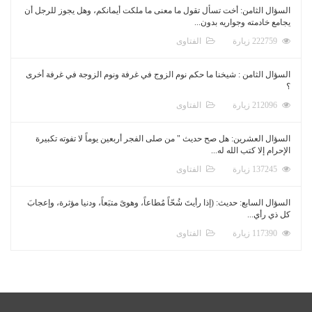
السؤال الثامن: أخت تسأل تقول ما معنى ما ملكت أيمانكم، وهل يجوز للرجل أن
يجامع خادمته وجواريه بدون...
222759 زيارة
الفتاوى
السؤال الثامن : شيخنا ما حكم نوم الزوج في غرفة ونوم الزوجة في غرفة أخرى
؟
212096 زيارة
الفتاوى
السؤال العشرين: هل صح حديث " من صلى الفجر أربعين يوماً لا تفوته تكبيرة
الإحرام إلا كتب الله له...
137245 زيارة
الفتاوى
السؤال السابع: حديث: (إذا رأيتَ شُحّاً مُطاعاً، وهوىً متبَعاً، ودنيا مؤثرة، وإعجابَ
كل ذي رأي...
117390 زيارة
الفتاوى