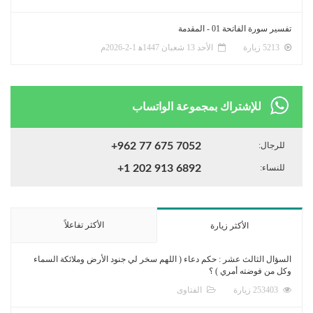
تفسير سورة الفاتحة 01 - المقدمة
5213 زيارة
الأحد 13 شعبان 1447ﻫ 1-2-2026م
للإشتراك بمجموعة الواتساب
للرجال:
+962 77 675 7052
للنساء:
+1 202 913 6892
الأكثر تفاعلاً
الأكثر زيارة
السؤال الثالث عشر : حكم دعاء ( اللهم سخر لي جنود الأرض وملائكة السماء
وكل من فوضته أمري ) ؟
253403 زيارة
الفتاوى