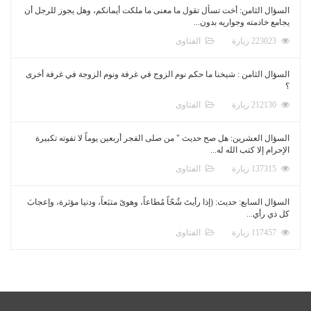
السؤال الثامن: أخت تسأل تقول ما معنى ما ملكت أيمانكم، وهل يجوز للرجل أن
يجامع خادمته وجواريه بدون...
223023 زيارة
الفتاوى
السؤال الثامن : شيخنا ما حكم نوم الزوج في غرفة ونوم الزوجة في غرفة أخرى
؟
212130 زيارة
الفتاوى
السؤال العشرين: هل صح حديث " من صلى الفجر أربعين يوماً لا تفوته تكبيرة
الإحرام إلا كتب الله له...
137315 زيارة
الفتاوى
السؤال السابع: حديث: (إذا رأيتَ شُحّاً مُطاعاً، وهوىً متبَعاً، ودنيا مؤثرة، وإعجابَ
كل ذي رأي...
117457 زيارة
الفتاوى