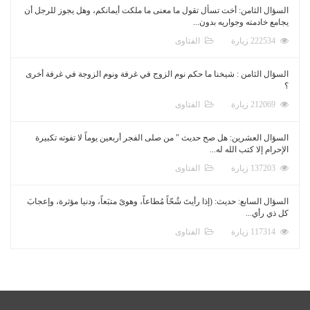
السؤال الثامن: أخت تسأل تقول ما معنى ما ملكت أيمانكم، وهل يجوز للرجل أن
يجامع خادمته وجواريه بدون...
222534 زيارة
الفتاوى
السؤال الثامن : شيخنا ما حكم نوم الزوج في غرفة ونوم الزوجة في غرفة أخرى
؟
212069 زيارة
الفتاوى
السؤال العشرين: هل صح حديث " من صلى الفجر أربعين يوماً لا تفوته تكبيرة
الإحرام إلا كتب الله له...
137203 زيارة
الفتاوى
السؤال السابع: حديث: (إذا رأيتَ شُحّاً مُطاعاً، وهوىً متبَعاً، ودنيا مؤثرة، وإعجابَ
كل ذي رأي...
117314 زيارة
الفتاوى