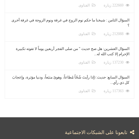
222669 زيارة
الفتاوى
السؤال الثامن : شيخنا ما حكم نوم الزوج في غرفة ونوم الزوجة في غرفة أخرى
؟
212088 زيارة
الفتاوى
السؤال العشرين: هل صح حديث " من صلى الفجر أربعين يوماً لا تفوته تكبيرة
الإحرام إلا كتب الله له...
137230 زيارة
الفتاوى
السؤال السابع: حديث: (إذا رأيتَ شُحّاً مُطاعاً، وهوىً متبَعاً، ودنيا مؤثرة، وإعجابَ
كل ذي رأي...
117363 زيارة
الفتاوى
تابعونا على الشبكات الاجتماعية