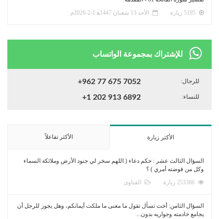
5195 زيارة
الأحد 13 شعبان 1447ﻫ 1-2-2026م
للإشتراك بمجموعة الواتساب
للرجال:
+962 77 675 7052
للنساء:
+1 202 913 6892
الأكثر تفاعلاً
الأكثر زيارة
السؤال الثالث عشر : حكم دعاء ( اللهم سخر لي جنود الأرض وملائكة السماء
وكل من فوضته أمري ) ؟
253386 زيارة
الفتاوى
السؤال الثامن: أخت تسأل تقول ما معنى ما ملكت أيمانكم، وهل يجوز للرجل أن
يجامع خادمته وجواريه بدون...