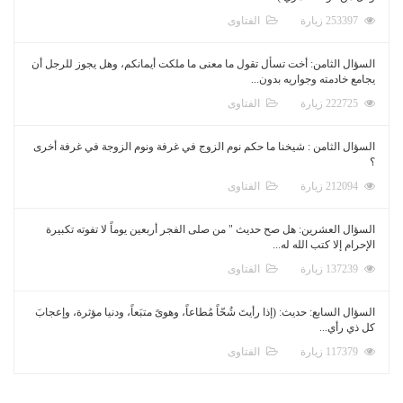
253397 زيارة
الفتاوى
السؤال الثامن: أخت تسأل تقول ما معنى ما ملكت أيمانكم، وهل يجوز للرجل أن
يجامع خادمته وجواريه بدون...
222725 زيارة
الفتاوى
السؤال الثامن : شيخنا ما حكم نوم الزوج في غرفة ونوم الزوجة في غرفة أخرى
؟
212094 زيارة
الفتاوى
السؤال العشرين: هل صح حديث " من صلى الفجر أربعين يوماً لا تفوته تكبيرة
الإحرام إلا كتب الله له...
137239 زيارة
الفتاوى
السؤال السابع: حديث: (إذا رأيتَ شُحّاً مُطاعاً، وهوىً متبَعاً، ودنيا مؤثرة، وإعجابَ
كل ذي رأي...
117379 زيارة
الفتاوى