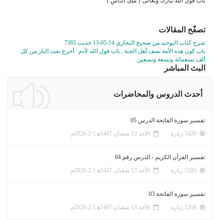
باب قول الله تبارك وتعالى { مَلِكِ النَّاسِ }
تصفّح المقالات
شرح كتاب التوحيد من صحيح البخاري 14-05-13 حديث 7385
باب كون هذه الأمة نصف أهل الجنة , باب قول الله لآدم : أخرج بعث النار من كل
ألف تسعمائة وتسعة وتسعين
البث المباشر
أحدث الدروس والمحاضرات
تفسير سورة الفاتحة الدرس 05
5420 زيارة
الأحد 13 شعبان 1447ﻫ 1-2-2026م
تفسير القرآن الكريم - الدرس رقم 04
5185 زيارة
الأحد 13 شعبان 1447ﻫ 1-2-2026م
تفسير سورة الفاتحة 03
5204 زيارة
الأحد 13 شعبان 1447ﻫ 1-2-2026م