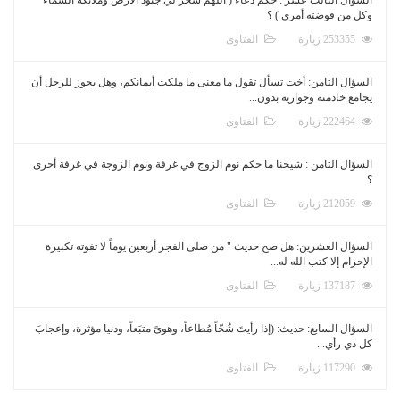
وكل من فوضته أمري ) ؟
253355 زيارة
الفتاوى
السؤال الثامن: أخت تسأل تقول ما معنى ما ملكت أيمانكم، وهل يجوز للرجل أن
يجامع خادمته وجواريه بدون...
222464 زيارة
الفتاوى
السؤال الثامن : شيخنا ما حكم نوم الزوج في غرفة ونوم الزوجة في غرفة أخرى
؟
212059 زيارة
الفتاوى
السؤال العشرين: هل صح حديث " من صلى الفجر أربعين يوماً لا تفوته تكبيرة
الإحرام إلا كتب الله له...
137187 زيارة
الفتاوى
السؤال السابع: حديث: (إذا رأيتَ شُحّاً مُطاعاً، وهوىً متبَعاً، ودنيا مؤثرة، وإعجابَ
كل ذي رأي...
117290 زيارة
الفتاوى