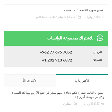
تفسير سورة الفاتحة 01 - المقدمة
5160 زيارة
الأحد 13 شعبان 1447ﻫ 1-2-2026م
للإشتراك بمجموعة الواتساب
للرجال:
+962 77 675 7052
للنساء:
+1 202 913 6892
الأكثر تفاعلاً
الأكثر زيارة
السؤال الثالث عشر : حكم دعاء ( اللهم سخر لي جنود الأرض وملائكة السماء
وكل من فوضته أمري ) ؟
253357 زيارة
الفتاوى