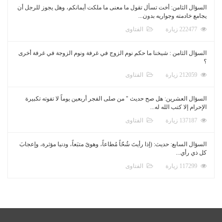
السؤال الثامن: أخت تسأل تقول ما معنى ما ملكت أيمانكم، وهل يجوز للرجل أن
يجامع خادمته وجواريه بدون...
222477 زيارة
الفتاوى
السؤال الثامن : شيخنا ما حكم نوم الزوج في غرفة ونوم الزوجة في غرفة أخرى
؟
212059 زيارة
الفتاوى
السؤال العشرين: هل صح حديث " من صلى الفجر أربعين يوماً لا تفوته تكبيرة
الإحرام إلا كتب الله له...
137187 زيارة
الفتاوى
السؤال السابع: حديث: (إذا رأيتَ شُحّاً مُطاعاً، وهوىً متبَعاً، ودنيا مؤثرة، وإعجابَ
كل ذي رأي...
117299 زيارة
الفتاوى