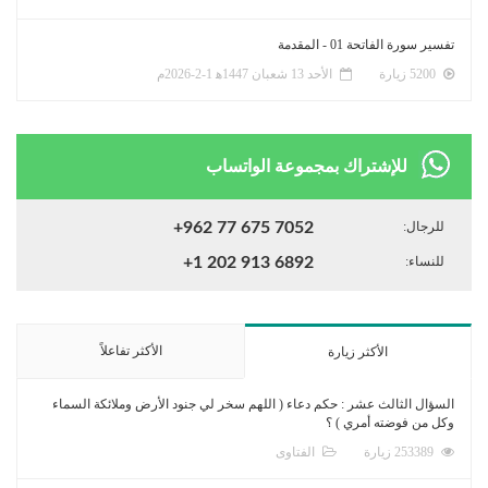
تفسير سورة الفاتحة 01 - المقدمة
5200 زيارة
الأحد 13 شعبان 1447ﻫ 1-2-2026م
للإشتراك بمجموعة الواتساب
للرجال:
+962 77 675 7052
للنساء:
+1 202 913 6892
الأكثر تفاعلاً
الأكثر زيارة
السؤال الثالث عشر : حكم دعاء ( اللهم سخر لي جنود الأرض وملائكة السماء
وكل من فوضته أمري ) ؟
253389 زيارة
الفتاوى