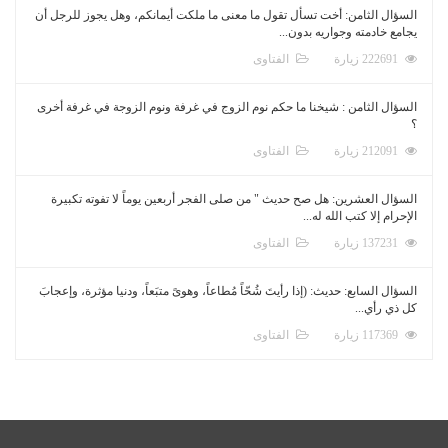
السؤال الثامن: أخت تسأل تقول ما معنى ما ملكت أيمانكم، وهل يجوز للرجل أن
يجامع خادمته وجواريه بدون...
222691 زيارة
الفتاوى
السؤال الثامن : شيخنا ما حكم نوم الزوج في غرفة ونوم الزوجة في غرفة أخرى
؟
212091 زيارة
الفتاوى
السؤال العشرين: هل صح حديث " من صلى الفجر أربعين يوماً لا تفوته تكبيرة
الإحرام إلا كتب الله له...
137231 زيارة
الفتاوى
السؤال السابع: حديث: (إذا رأيتَ شُحّاً مُطاعاً، وهوىً متبَعاً، ودنيا مؤثرة، وإعجابَ
كل ذي رأي...
117369 زيارة
الفتاوى