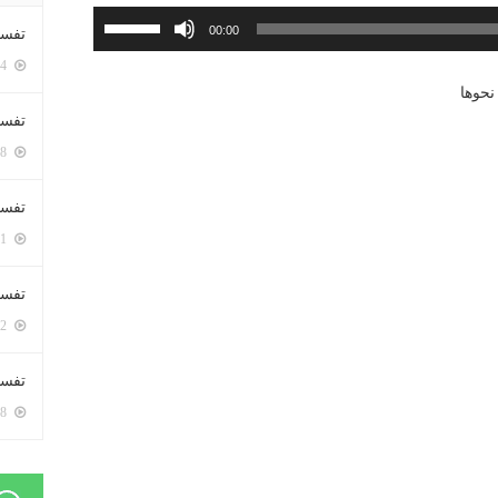
استخدم
00:00
تفسي
مفاتيح
5364 زيارة
الأسهم
نحوها
أعلى/
تفسي
أسفل
5128 زيارة
لزيادة
أو
تفسير
خفض
5141 زيارة
مستوى
الصوت.
تفسير
5032 زيارة
تفسير 
5148 زيارة