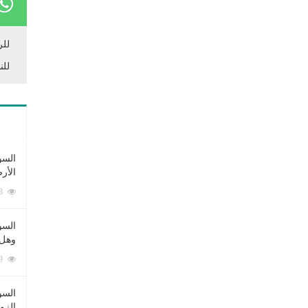
للر
للن
السؤ
الأر
253343 زيارة
السؤ
وهل 
222399 زيارة
السؤ
الزو