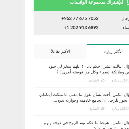
للإشتراك بمجموعة الواتساب
+962 77 675 7052
جال:
+1 202 913 6892
ساء:
الأكثر تفاعلاً
الأكثر زيارة
ال الثالث عشر : حكم دعاء ( اللهم سخر لي جنود
ض وملائكة السماء وكل من فوضته أمري ) ؟
الفتاوى
ال الثامن: أخت تسأل تقول ما معنى ما ملكت أيمانكم،
يجوز للرجل أن يجامع خادمته وجواريه بدون...
الفتاوى
ال الثامن : شيخنا ما حكم نوم الزوج في غرفة ونوم
جة في غرفة أخرى ؟