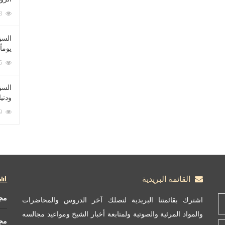
212048 زيارة
السؤ
يوماً
137175 زيارة
السؤا
ودني
117269 زيارة
القائمة البريدية
مج
اشترك بقائمتنا البريدية لتصلك آخر الدروس والمحاضرات
والمواد المرئية والصوتية ولمتابعة أخبار الشيخ ومواعيد مجالسه
مج