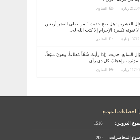
الفتاوى
ال العشرين: هل صح حديث " من صلى الفجر أربعين
 لا تفوته تكبيرة الإحرام إلا كتب الله له...
الفتاوى
ل السابع: حديث: (إذا رأيتَ شُحّاً مُطاعاً، وهوىً متبَعاً،
ا مؤثرة، وإعجابَ كل ذي رأي...
الفتاوى
احصاءات الموقع
موع الدروس:
1516
موع المحاضرات:
200