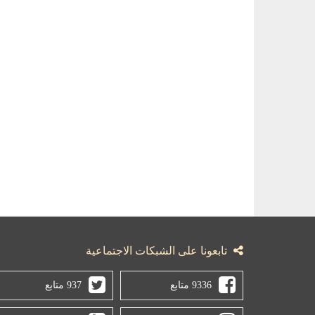
تابعونا على الشبكات الاجتماعية
9336 متابع
937 متابع