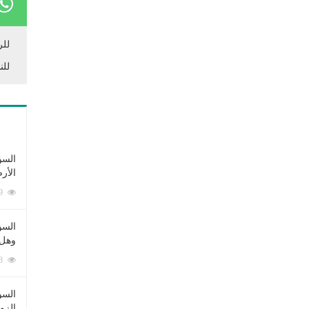
للر
للن
السؤ
الأر
253389 زيارة
السؤ
وهل 
222693 زيارة
السؤ
الزو