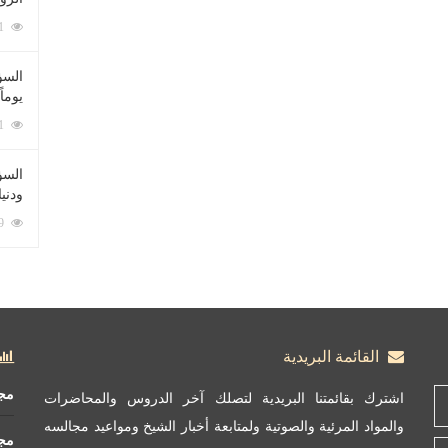
212091 زيارة
السؤ
يوماً
137231 زيارة
السؤا
ودني
117369 زيارة
القائمة البريدية
مج
اشترك بقائمتنا البريدية لتصلك آخر الدروس والمحاضرات
والمواد المرئية والصوتية ولمتابعة أخبار الشيخ ومواعيد مجالسه
مج