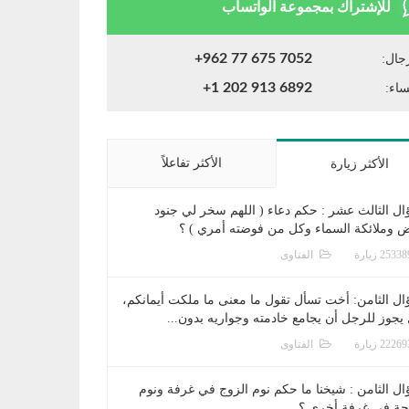
للإشتراك بمجموعة الواتساب
+962 77 675 7052
جال:
+1 202 913 6892
ساء:
الأكثر تفاعلاً
الأكثر زيارة
ال الثالث عشر : حكم دعاء ( اللهم سخر لي جنود
ض وملائكة السماء وكل من فوضته أمري ) ؟
الفتاوى
ال الثامن: أخت تسأل تقول ما معنى ما ملكت أيمانكم،
يجوز للرجل أن يجامع خادمته وجواريه بدون...
الفتاوى
ال الثامن : شيخنا ما حكم نوم الزوج في غرفة ونوم
جة في غرفة أخرى ؟