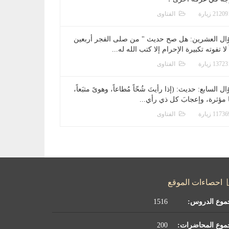
الفتاوى
ال العشرين: هل صح حديث " من صلى الفجر أربعين
 لا تفوته تكبيرة الإحرام إلا كتب الله له...
الفتاوى
ل السابع: حديث: (إذا رأيتَ شُحّاً مُطاعاً، وهوىً متبَعاً،
ا مؤثرة، وإعجابَ كل ذي رأي...
الفتاوى
احصاءات الموقع
موع الدروس:
1516
موع المحاضرات:
200