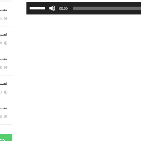
استخدم
00:00
تفسي
مفاتيح
5415 زيارة
الأسهم
أعلى/
تفسي
أسفل
5178 زيارة
لزيادة
أو
تفسير
خفض
5198 زيارة
مستوى
الصوت.
تفسير
5083 زيارة
تفسير 
5200 زيارة