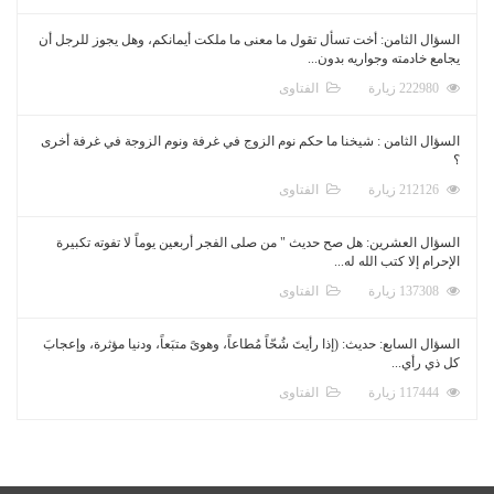
السؤال الثامن: أخت تسأل تقول ما معنى ما ملكت أيمانكم، وهل يجوز للرجل أن
يجامع خادمته وجواريه بدون...
222980 زيارة
الفتاوى
السؤال الثامن : شيخنا ما حكم نوم الزوج في غرفة ونوم الزوجة في غرفة أخرى
؟
212126 زيارة
الفتاوى
السؤال العشرين: هل صح حديث " من صلى الفجر أربعين يوماً لا تفوته تكبيرة
الإحرام إلا كتب الله له...
137308 زيارة
الفتاوى
السؤال السابع: حديث: (إذا رأيتَ شُحّاً مُطاعاً، وهوىً متبَعاً، ودنيا مؤثرة، وإعجابَ
كل ذي رأي...
117444 زيارة
الفتاوى