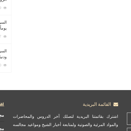
212059 زيارة
السؤ
يوماً
137187 زيارة
السؤا
ودني
117290 زيارة
القائمة البريدية
مج
اشترك بقائمتنا البريدية لتصلك آخر الدروس والمحاضرات
والمواد المرئية والصوتية ولمتابعة أخبار الشيخ ومواعيد مجالسه
مج