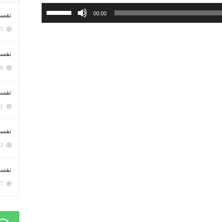
استخدم
00:00
تفسي
مفاتيح
5375 زيارة
الأسهم
أعلى/
تفسي
أسفل
5139 زيارة
لزيادة
أو
تفسير
خفض
5151 زيارة
مستوى
الصوت.
تفسير
5043 زيارة
تفسير 
5157 زيارة