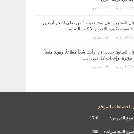
الفتاوى
ال العشرين: هل صح حديث " من صلى الفجر أربعين
 لا تفوته تكبيرة الإحرام إلا كتب الله له...
الفتاوى
ل السابع: حديث: (إذا رأيتَ شُحّاً مُطاعاً، وهوىً متبَعاً،
ا مؤثرة، وإعجابَ كل ذي رأي...
الفتاوى
احصاءات الموقع
موع الدروس:
1516
موع المحاضرات:
200