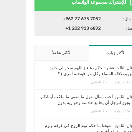
للإشتراك بمجموعة الواتساب
+962 77 675 7052
جال:
+1 202 913 6892
ساء:
الأكثر تفاعلاً
الأكثر زيارة
ال الثالث عشر : حكم دعاء ( اللهم سخر لي جنود
ض وملائكة السماء وكل من فوضته أمري ) ؟
الفتاوى
ال الثامن: أخت تسأل تقول ما معنى ما ملكت أيمانكم،
يجوز للرجل أن يجامع خادمته وجواريه بدون...
الفتاوى
ال الثامن : شيخنا ما حكم نوم الزوج في غرفة ونوم
جة في غرفة أخرى ؟