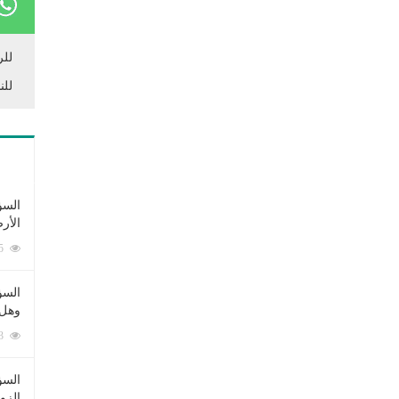
للر
للن
السؤ
الأر
253355 زيارة
السؤ
وهل 
222463 زيارة
السؤ
الزو