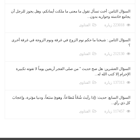
السؤال الثامن: أخت تسأل تقول ما معنى ما ملكت أيمانكم، وهل يجوز للرجل أن
يجامع خادمته وجواريه بدون...
223018 زيارة
الفتاوى
السؤال الثامن : شيخنا ما حكم نوم الزوج في غرفة ونوم الزوجة في غرفة أخرى
؟
212130 زيارة
الفتاوى
السؤال العشرين: هل صح حديث " من صلى الفجر أربعين يوماً لا تفوته تكبيرة
الإحرام إلا كتب الله له...
137313 زيارة
الفتاوى
السؤال السابع: حديث: (إذا رأيتَ شُحّاً مُطاعاً، وهوىً متبَعاً، ودنيا مؤثرة، وإعجابَ
كل ذي رأي...
117457 زيارة
الفتاوى