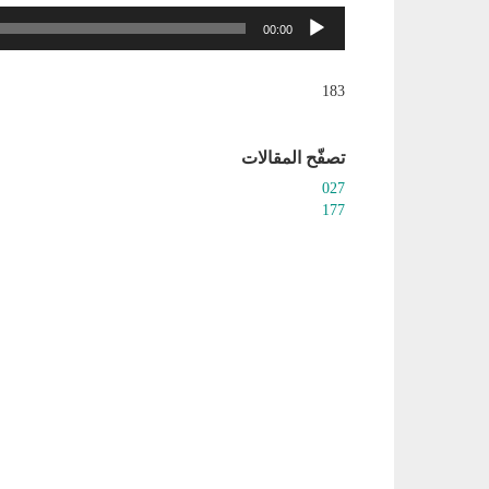
مشغل
00:00
الصوت
183
تصفّح المقالات
027
177