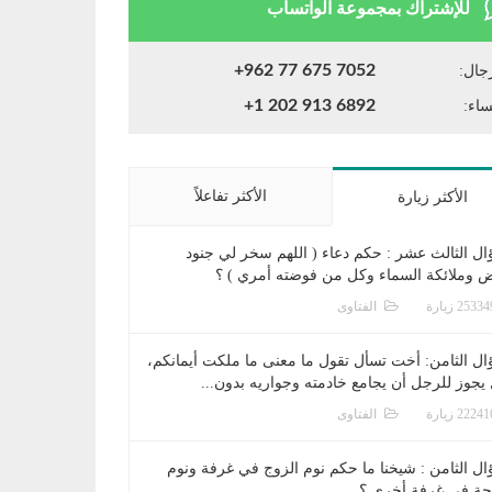
للإشتراك بمجموعة الواتساب
+962 77 675 7052
جال:
+1 202 913 6892
ساء:
الأكثر تفاعلاً
الأكثر زيارة
ال الثالث عشر : حكم دعاء ( اللهم سخر لي جنود
ض وملائكة السماء وكل من فوضته أمري ) ؟
الفتاوى
ال الثامن: أخت تسأل تقول ما معنى ما ملكت أيمانكم،
يجوز للرجل أن يجامع خادمته وجواريه بدون...
الفتاوى
ال الثامن : شيخنا ما حكم نوم الزوج في غرفة ونوم
جة في غرفة أخرى ؟