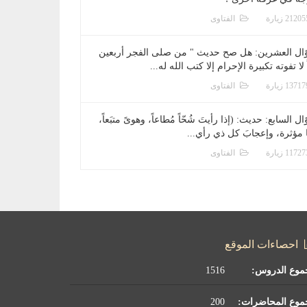
الفتاوى
ال العشرين: هل صح حديث " من صلى الفجر أربعين
 لا تفوته تكبيرة الإحرام إلا كتب الله له...
الفتاوى
ل السابع: حديث: (إذا رأيتَ شُحّاً مُطاعاً، وهوىً متبَعاً،
ا مؤثرة، وإعجابَ كل ذي رأي...
الفتاوى
احصاءات الموقع
موع الدروس:
1516
موع المحاضرات:
200