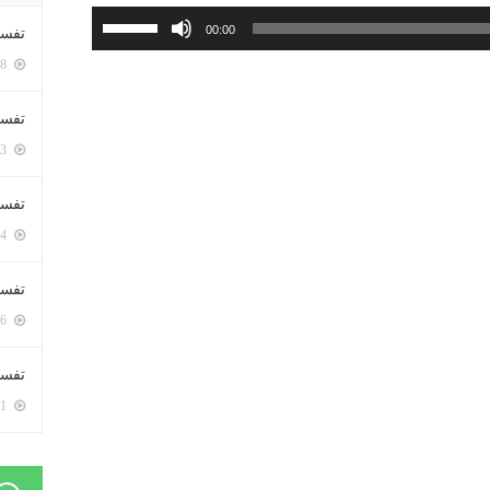
استخدم
00:00
تفسي
مفاتيح
5368 زيارة
الأسهم
أعلى/
تفسي
أسفل
5133 زيارة
لزيادة
أو
تفسير
خفض
5144 زيارة
مستوى
الصوت.
تفسير
5036 زيارة
تفسير 
5151 زيارة