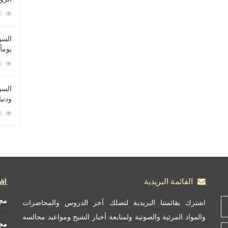
212055 زيارة
السؤ
يوماً
137179 زيارة
السؤا
ودني
117273 زيارة
القائمة البريدية
مج
اشترك بقائمتنا البريدية لتصلك آخر الدروس والمحاضرات
والمواد المرئية والصوتية ولمتابعة أخبار الشيخ ومواعيد مجالسه
مج