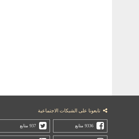
تابعونا على الشبكات الاجتماعية
9336 متابع
937 متابع