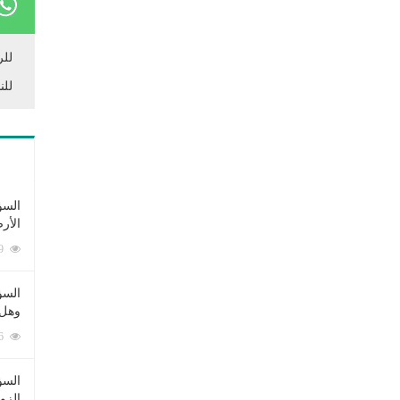
للر
للن
السؤ
الأر
253349 زيارة
السؤ
وهل 
222416 زيارة
السؤ
الزو