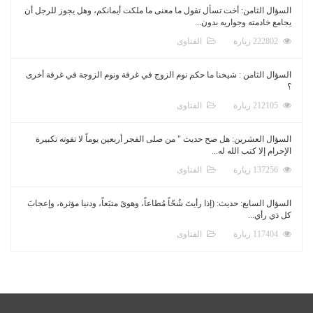
السؤال الثامن: أخت تسأل تقول ما معنى ما ملكت أيمانكم، وهل يجوز للرجل أن
يجامع خادمته وجواريه بدون...
222802 زيارة
الفتاوى
السؤال الثامن : شيخنا ما حكم نوم الزوج في غرفة ونوم الزوجة في غرفة أخرى
؟
212105 زيارة
الفتاوى
السؤال العشرين: هل صح حديث " من صلى الفجر أربعين يوماً لا تفوته تكبيرة
الإحرام إلا كتب الله له...
137256 زيارة
الفتاوى
السؤال السابع: حديث: (إذا رأيتَ شُحّاً مُطاعاً، وهوىً متبَعاً، ودنيا مؤثرة، وإعجابَ
كل ذي رأي...
117404 زيارة
الفتاوى