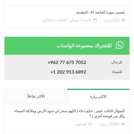
تفسير سورة الفاتحة 01 - المقدمة
5222 زيارة
الأحد 13 شعبان 1447ﻫ 1-2-2026م
للإشتراك بمجموعة الواتساب
للرجال:
+962 77 675 7052
للنساء:
+1 202 913 6892
الأكثر تفاعلاً
الأكثر زيارة
السؤال الثالث عشر : حكم دعاء ( اللهم سخر لي جنود الأرض وملائكة السماء
وكل من فوضته أمري ) ؟
253406 زيارة
الفتاوى