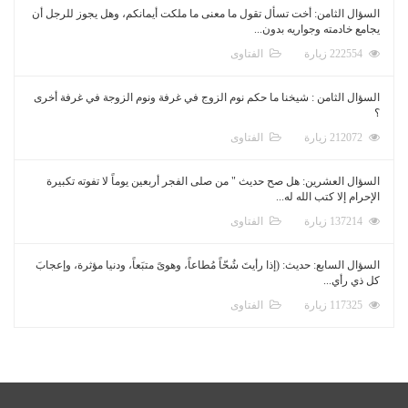
السؤال الثامن: أخت تسأل تقول ما معنى ما ملكت أيمانكم، وهل يجوز للرجل أن
يجامع خادمته وجواريه بدون...
222554 زيارة
الفتاوى
السؤال الثامن : شيخنا ما حكم نوم الزوج في غرفة ونوم الزوجة في غرفة أخرى
؟
212072 زيارة
الفتاوى
السؤال العشرين: هل صح حديث " من صلى الفجر أربعين يوماً لا تفوته تكبيرة
الإحرام إلا كتب الله له...
137214 زيارة
الفتاوى
السؤال السابع: حديث: (إذا رأيتَ شُحّاً مُطاعاً، وهوىً متبَعاً، ودنيا مؤثرة، وإعجابَ
كل ذي رأي...
117325 زيارة
الفتاوى