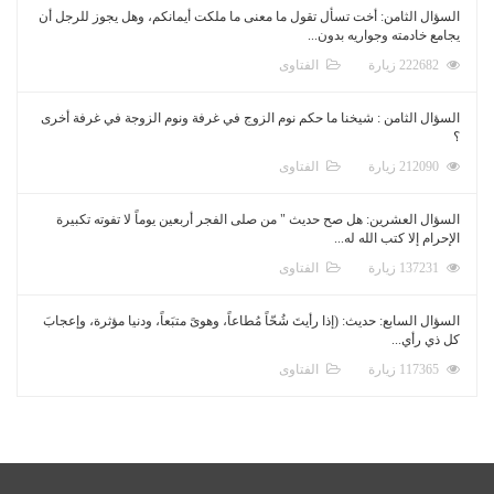
السؤال الثامن: أخت تسأل تقول ما معنى ما ملكت أيمانكم، وهل يجوز للرجل أن
يجامع خادمته وجواريه بدون...
222682 زيارة
الفتاوى
السؤال الثامن : شيخنا ما حكم نوم الزوج في غرفة ونوم الزوجة في غرفة أخرى
؟
212090 زيارة
الفتاوى
السؤال العشرين: هل صح حديث " من صلى الفجر أربعين يوماً لا تفوته تكبيرة
الإحرام إلا كتب الله له...
137231 زيارة
الفتاوى
السؤال السابع: حديث: (إذا رأيتَ شُحّاً مُطاعاً، وهوىً متبَعاً، ودنيا مؤثرة، وإعجابَ
كل ذي رأي...
117365 زيارة
الفتاوى