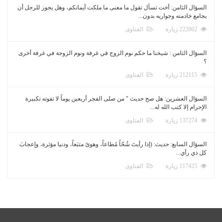
السؤال الثامن: أخت تسأل تقول ما معنى ما ملكت أيمانكم، وهل يجوز للرجل أن
يجامع خادمته وجواريه بدون...
222862 زيارة
الفتاوى
السؤال الثامن : شيخنا ما حكم نوم الزوج في غرفة ونوم الزوجة في غرفة أخرى
؟
212115 زيارة
الفتاوى
السؤال العشرين: هل صح حديث " من صلى الفجر أربعين يوماً لا تفوته تكبيرة
الإحرام إلا كتب الله له...
137274 زيارة
الفتاوى
السؤال السابع: حديث: (إذا رأيتَ شُحّاً مُطاعاً، وهوىً متبَعاً، ودنيا مؤثرة، وإعجابَ
كل ذي رأي...
117425 زيارة
الفتاوى