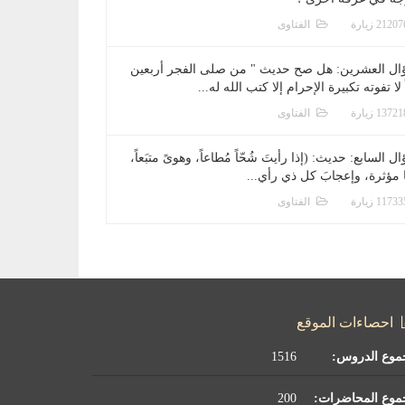
الفتاوى
ال العشرين: هل صح حديث " من صلى الفجر أربعين
 لا تفوته تكبيرة الإحرام إلا كتب الله له...
الفتاوى
ل السابع: حديث: (إذا رأيتَ شُحّاً مُطاعاً، وهوىً متبَعاً،
ا مؤثرة، وإعجابَ كل ذي رأي...
الفتاوى
احصاءات الموقع
موع الدروس:
1516
موع المحاضرات:
200