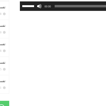
استخدم
00:00
تفسي
مفاتيح
5398 زيارة
الأسهم
أعلى/
تفسي
أسفل
5160 زيارة
لزيادة
أو
تفسير
خفض
5178 زيارة
مستوى
الصوت.
تفسير
5065 زيارة
تفسير 
5181 زيارة