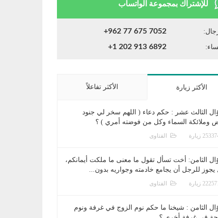
للإشتراك بمجموعة الواتساب
+962 77 675 7052
جال:
+1 202 913 6892
ساء:
الأكثر تفاعلاً
الأكثر زيارة
ال الثالث عشر : حكم دعاء ( اللهم سخر لي جنود
ض وملائكة السماء وكل من فوضته أمري ) ؟
الفتاوى
ال الثامن: أخت تسأل تقول ما معنى ما ملكت أيمانكم،
يجوز للرجل أن يجامع خادمته وجواريه بدون...
الفتاوى
ال الثامن : شيخنا ما حكم نوم الزوج في غرفة ونوم
جة في غرفة أخرى ؟