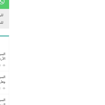
للر
للن
السؤ
الأر
253374 زيارة
السؤ
وهل 
222571 زيارة
السؤ
الزو