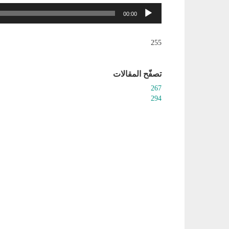
مشغل
00:00
الصوت
255
تصفّح المقالات
267
294