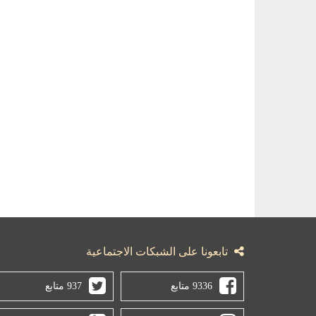
تابعونا على الشبكات الاجتماعية
9336 متابع
937 متابع