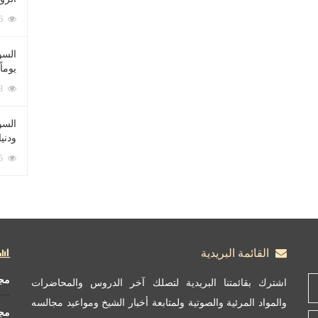
212076 زيارة
السؤ
يوماً
137218 زيارة
السؤا
ودني
117335 زيارة
القائمة البريدية
مج
اشترك بقائمتنا البريدية لتصلك آخر الدروس والمحاضرات
والمواد المرئية والصوتية ولمتابعة أخبار الشيخ ومواعيد مجالسه
مج